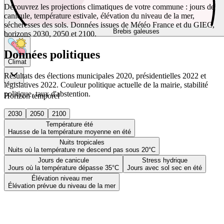
Découvrez les projections climatiques de votre commune : jours de
canicule, température estivale, élévation du niveau de la mer,
sécheresses des sols. Données issues de Météo France et du GIEC,
Brebis galeuses
horizons 2030, 2050 et 2100.
Données politiques
Climat
Résultats des élections municipales 2020, présidentielles 2022 et
législatives 2022. Couleur politique actuelle de la mairie, stabilité
politique, taux d'abstention.
Horizon temporel
2030
2050
2100
Température été
Hausse de la température moyenne en été
Nuits tropicales
Nuits où la température ne descend pas sous 20°C
Jours de canicule
Stress hydrique
Jours où la température dépasse 35°C
Jours avec sol sec en été
Élévation niveau mer
Élévation prévue du niveau de la mer