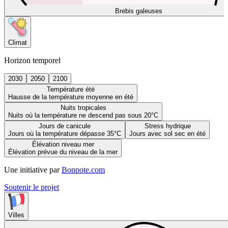
Brebis galeuses
Climat
Horizon temporel
2030
2050
2100
Température été
Hausse de la température moyenne en été
Nuits tropicales
Nuits où la température ne descend pas sous 20°C
Jours de canicule
Stress hydrique
Jours où la température dépasse 35°C
Jours avec sol sec en été
Élévation niveau mer
Élévation prévue du niveau de la mer
Une initiative par
Bonpote.com
Soutenir le projet
Villes