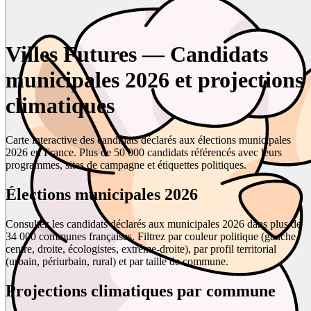
Villes Futures — Candidats
municipales 2026 et projections
climatiques
Carte interactive des candidats déclarés aux élections municipales
2026 en France. Plus de 50 000 candidats référencés avec leurs
programmes, sites de campagne et étiquettes politiques.
Élections municipales 2026
Consultez les candidats déclarés aux municipales 2026 dans plus de
34 000 communes françaises. Filtrez par couleur politique (gauche,
centre, droite, écologistes, extrême-droite), par profil territorial
(urbain, périurbain, rural) et par taille de commune.
Projections climatiques par commune