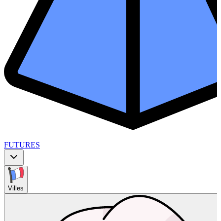
FUTURES
Villes