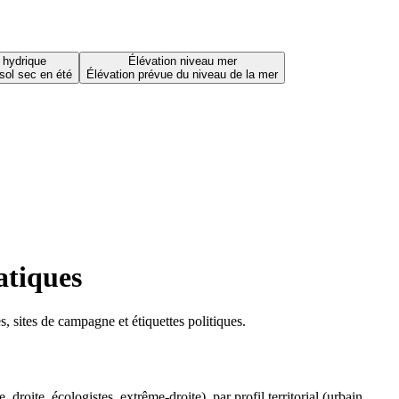
 hydrique
Élévation niveau mer
sol sec en été
Élévation prévue du niveau de la mer
atiques
 sites de campagne et étiquettes politiques.
oite, écologistes, extrême-droite), par profil territorial (urbain,