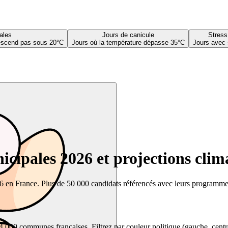
ales
Jours de canicule
Stress
descend pas sous 20°C
Jours où la température dépasse 35°C
Jours avec 
cipales 2026 et projections clim
26 en France. Plus de 50 000 candidats référencés avec leurs programmes,
00 communes françaises. Filtrez par couleur politique (gauche, centre, dr