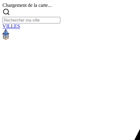
Chargement de la carte...
VILLES