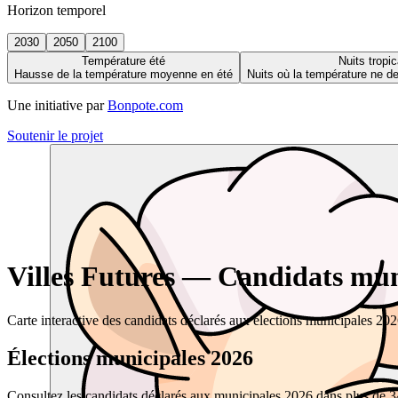
Horizon temporel
2030
2050
2100
Température été
Nuits tropic
Hausse de la température moyenne en été
Nuits où la température ne 
Une initiative par
Bonpote.com
Soutenir le projet
Villes Futures — Candidats muni
Carte interactive des candidats déclarés aux élections municipales 20
Élections municipales 2026
Consultez les candidats déclarés aux municipales 2026 dans plus de 34 0