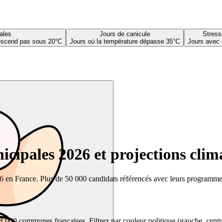
ales
Jours de canicule
Stress
descend pas sous 20°C
Jours où la température dépasse 35°C
Jours avec 
cipales 2026 et projections clim
26 en France. Plus de 50 000 candidats référencés avec leurs programmes,
00 communes françaises. Filtrez par couleur politique (gauche, centre, dr