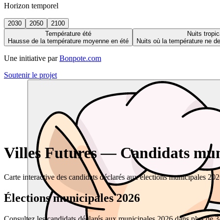
Horizon temporel
2030
2050
2100
Température été
Nuits tropic
Hausse de la température moyenne en été
Nuits où la température ne 
Une initiative par
Bonpote.com
Soutenir le projet
Villes Futures — Candidats muni
Carte interactive des candidats déclarés aux élections municipales 20
Élections municipales 2026
Consultez les candidats déclarés aux municipales 2026 dans plus de 34 0