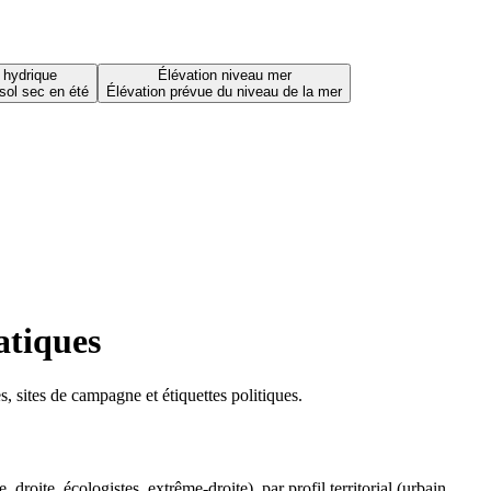
 hydrique
Élévation niveau mer
sol sec en été
Élévation prévue du niveau de la mer
atiques
 sites de campagne et étiquettes politiques.
oite, écologistes, extrême-droite), par profil territorial (urbain,