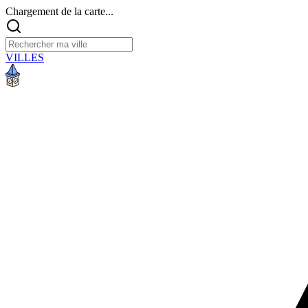
Chargement de la carte...
VILLES