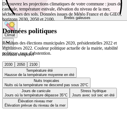
Découvrez les projections climatiques de votre commune : jours de
canicule, température estivale, élévation du niveau de la mer,
sécheresses des sols. Données issues de Météo France et du GIEC,
Brebis galeuses
horizons 2030, 2050 et 2100.
Données politiques
Climat
Résultats des élections municipales 2020, présidentielles 2022 et
législatives 2022. Couleur politique actuelle de la mairie, stabilité
politique, taux d'abstention.
Horizon temporel
2030
2050
2100
Température été
Hausse de la température moyenne en été
Nuits tropicales
Nuits où la température ne descend pas sous 20°C
Jours de canicule
Stress hydrique
Jours où la température dépasse 35°C
Jours avec sol sec en été
Élévation niveau mer
Élévation prévue du niveau de la mer