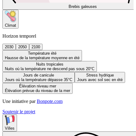
Brebis galeuses
Climat
Horizon temporel
2030
2050
2100
Température été
Hausse de la température moyenne en été
Nuits tropicales
Nuits où la température ne descend pas sous 20°C
Jours de canicule
Stress hydrique
Jours où la température dépasse 35°C
Jours avec sol sec en été
Élévation niveau mer
Élévation prévue du niveau de la mer
Une initiative par
Bonpote.com
Soutenir le projet
Villes