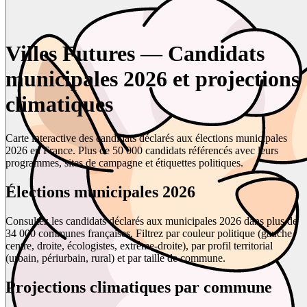
Villes Futures — Candidats
municipales 2026 et projections
climatiques
Carte interactive des candidats déclarés aux élections municipales
2026 en France. Plus de 50 000 candidats référencés avec leurs
programmes, sites de campagne et étiquettes politiques.
Élections municipales 2026
Consultez les candidats déclarés aux municipales 2026 dans plus de
34 000 communes françaises. Filtrez par couleur politique (gauche,
centre, droite, écologistes, extrême-droite), par profil territorial
(urbain, périurbain, rural) et par taille de commune.
Projections climatiques par commune