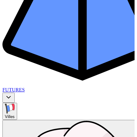
FUTURES
Villes