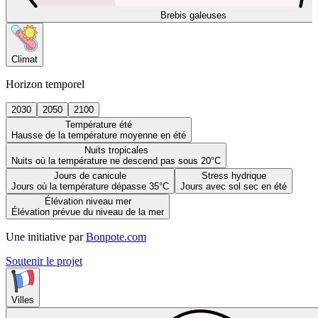
Brebis galeuses
Climat
Horizon temporel
2030
2050
2100
Température été
Hausse de la température moyenne en été
Nuits tropicales
Nuits où la température ne descend pas sous 20°C
Jours de canicule
Stress hydrique
Jours où la température dépasse 35°C
Jours avec sol sec en été
Élévation niveau mer
Élévation prévue du niveau de la mer
Une initiative par
Bonpote.com
Soutenir le projet
Villes