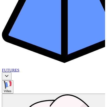
FUTURES
Villes