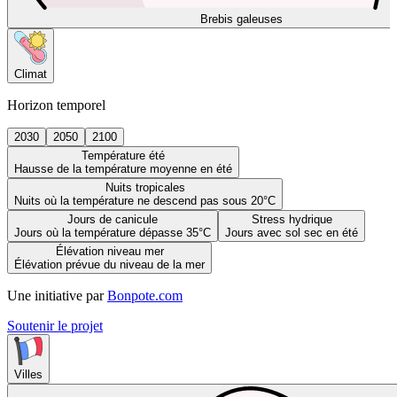
Brebis galeuses
Climat
Horizon temporel
2030
2050
2100
Température été
Hausse de la température moyenne en été
Nuits tropicales
Nuits où la température ne descend pas sous 20°C
Jours de canicule
Stress hydrique
Jours où la température dépasse 35°C
Jours avec sol sec en été
Élévation niveau mer
Élévation prévue du niveau de la mer
Une initiative par
Bonpote.com
Soutenir le projet
Villes