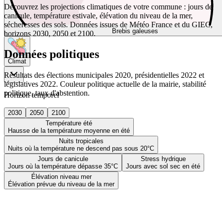
Découvrez les projections climatiques de votre commune : jours de
canicule, température estivale, élévation du niveau de la mer,
sécheresses des sols. Données issues de Météo France et du GIEC,
Brebis galeuses
horizons 2030, 2050 et 2100.
Données politiques
Climat
Résultats des élections municipales 2020, présidentielles 2022 et
législatives 2022. Couleur politique actuelle de la mairie, stabilité
politique, taux d'abstention.
Horizon temporel
2030
2050
2100
Température été
Hausse de la température moyenne en été
Nuits tropicales
Nuits où la température ne descend pas sous 20°C
Jours de canicule
Stress hydrique
Jours où la température dépasse 35°C
Jours avec sol sec en été
Élévation niveau mer
Élévation prévue du niveau de la mer