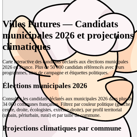
Villes Futures — Candidats
municipales 2026 et projections
climatiques
Carte interactive des candidats déclarés aux élections municipales
2026 en France. Plus de 50 000 candidats référencés avec leurs
programmes, sites de campagne et étiquettes politiques.
Élections municipales 2026
Consultez les candidats déclarés aux municipales 2026 dans plus de
34 000 communes françaises. Filtrez par couleur politique (gauche,
centre, droite, écologistes, extrême-droite), par profil territorial
(urbain, périurbain, rural) et par taille de commune.
Projections climatiques par commune