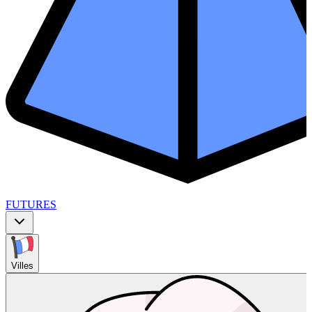
FUTURES
Villes