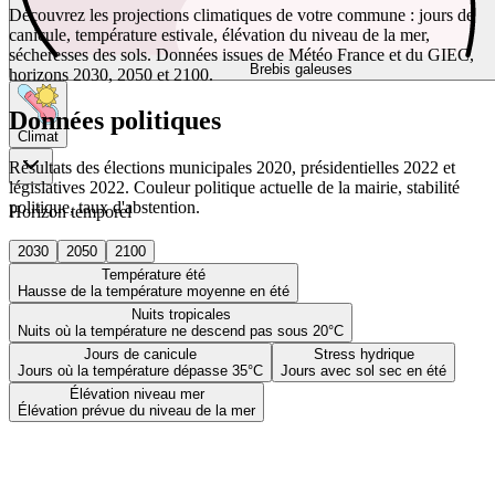
Découvrez les projections climatiques de votre commune : jours de
canicule, température estivale, élévation du niveau de la mer,
sécheresses des sols. Données issues de Météo France et du GIEC,
Brebis galeuses
horizons 2030, 2050 et 2100.
Données politiques
Climat
Résultats des élections municipales 2020, présidentielles 2022 et
législatives 2022. Couleur politique actuelle de la mairie, stabilité
politique, taux d'abstention.
Horizon temporel
2030
2050
2100
Température été
Hausse de la température moyenne en été
Nuits tropicales
Nuits où la température ne descend pas sous 20°C
Jours de canicule
Stress hydrique
Jours où la température dépasse 35°C
Jours avec sol sec en été
Élévation niveau mer
Élévation prévue du niveau de la mer