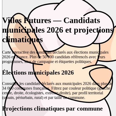
Villes Futures — Candidats
municipales 2026 et projections
climatiques
Carte interactive des candidats déclarés aux élections municipales
2026 en France. Plus de 50 000 candidats référencés avec leurs
programmes, sites de campagne et étiquettes politiques.
Élections municipales 2026
Consultez les candidats déclarés aux municipales 2026 dans plus de
34 000 communes françaises. Filtrez par couleur politique (gauche,
centre, droite, écologistes, extrême-droite), par profil territorial
(urbain, périurbain, rural) et par taille de commune.
Projections climatiques par commune