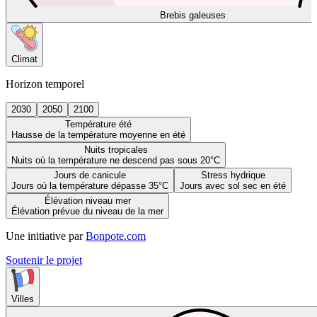
Brebis galeuses
Climat
Horizon temporel
2030
2050
2100
Température été
Hausse de la température moyenne en été
Nuits tropicales
Nuits où la température ne descend pas sous 20°C
Jours de canicule
Stress hydrique
Jours où la température dépasse 35°C
Jours avec sol sec en été
Élévation niveau mer
Élévation prévue du niveau de la mer
Une initiative par
Bonpote.com
Soutenir le projet
Villes