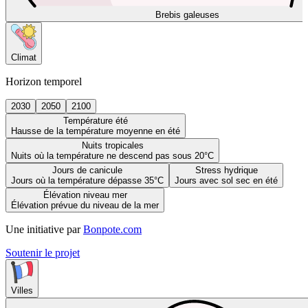
Brebis galeuses
Climat
Horizon temporel
2030
2050
2100
Température été
Hausse de la température moyenne en été
Nuits tropicales
Nuits où la température ne descend pas sous 20°C
Jours de canicule
Stress hydrique
Jours où la température dépasse 35°C
Jours avec sol sec en été
Élévation niveau mer
Élévation prévue du niveau de la mer
Une initiative par
Bonpote.com
Soutenir le projet
Villes