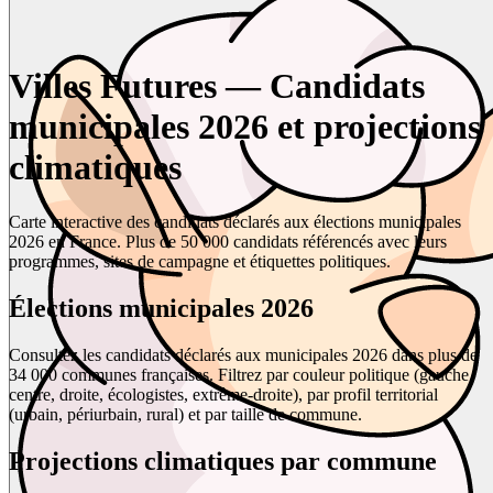
Villes Futures — Candidats
municipales 2026 et projections
climatiques
Carte interactive des candidats déclarés aux élections municipales
2026 en France. Plus de 50 000 candidats référencés avec leurs
programmes, sites de campagne et étiquettes politiques.
Élections municipales 2026
Consultez les candidats déclarés aux municipales 2026 dans plus de
34 000 communes françaises. Filtrez par couleur politique (gauche,
centre, droite, écologistes, extrême-droite), par profil territorial
(urbain, périurbain, rural) et par taille de commune.
Projections climatiques par commune