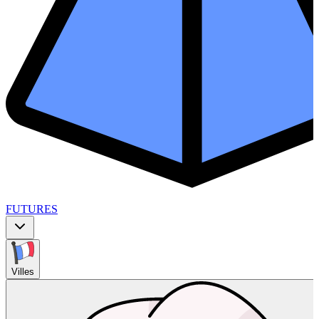
FUTURES
Villes