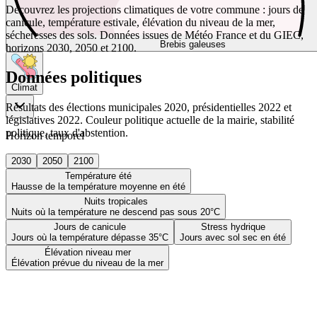
Découvrez les projections climatiques de votre commune : jours de
canicule, température estivale, élévation du niveau de la mer,
sécheresses des sols. Données issues de Météo France et du GIEC,
Brebis galeuses
horizons 2030, 2050 et 2100.
Données politiques
Climat
Résultats des élections municipales 2020, présidentielles 2022 et
législatives 2022. Couleur politique actuelle de la mairie, stabilité
politique, taux d'abstention.
Horizon temporel
2030
2050
2100
Température été
Hausse de la température moyenne en été
Nuits tropicales
Nuits où la température ne descend pas sous 20°C
Jours de canicule
Stress hydrique
Jours où la température dépasse 35°C
Jours avec sol sec en été
Élévation niveau mer
Élévation prévue du niveau de la mer