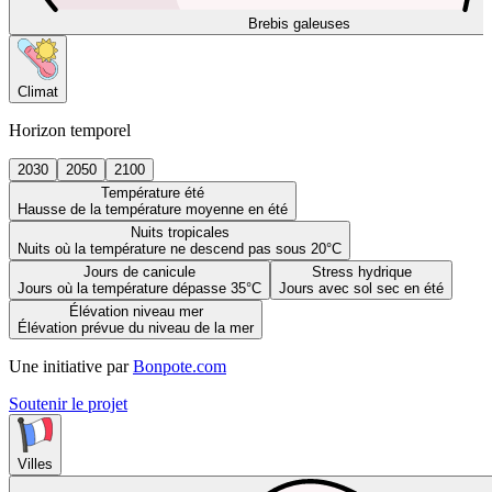
Brebis galeuses
Climat
Horizon temporel
2030
2050
2100
Température été
Hausse de la température moyenne en été
Nuits tropicales
Nuits où la température ne descend pas sous 20°C
Jours de canicule
Stress hydrique
Jours où la température dépasse 35°C
Jours avec sol sec en été
Élévation niveau mer
Élévation prévue du niveau de la mer
Une initiative par
Bonpote.com
Soutenir le projet
Villes