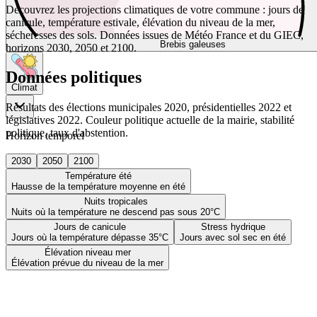
Découvrez les projections climatiques de votre commune : jours de
canicule, température estivale, élévation du niveau de la mer,
sécheresses des sols. Données issues de Météo France et du GIEC,
Brebis galeuses
horizons 2030, 2050 et 2100.
Données politiques
Climat
Résultats des élections municipales 2020, présidentielles 2022 et
législatives 2022. Couleur politique actuelle de la mairie, stabilité
politique, taux d'abstention.
Horizon temporel
2030
2050
2100
Température été
Hausse de la température moyenne en été
Nuits tropicales
Nuits où la température ne descend pas sous 20°C
Jours de canicule
Stress hydrique
Jours où la température dépasse 35°C
Jours avec sol sec en été
Élévation niveau mer
Élévation prévue du niveau de la mer