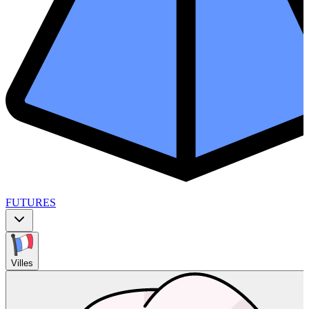
FUTURES
Villes