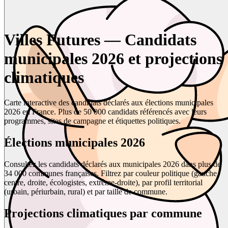
Villes Futures — Candidats
municipales 2026 et projections
climatiques
Carte interactive des candidats déclarés aux élections municipales
2026 en France. Plus de 50 000 candidats référencés avec leurs
programmes, sites de campagne et étiquettes politiques.
Élections municipales 2026
Consultez les candidats déclarés aux municipales 2026 dans plus de
34 000 communes françaises. Filtrez par couleur politique (gauche,
centre, droite, écologistes, extrême-droite), par profil territorial
(urbain, périurbain, rural) et par taille de commune.
Projections climatiques par commune