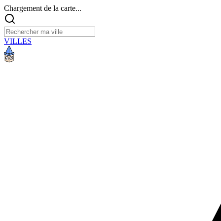
Chargement de la carte...
VILLES