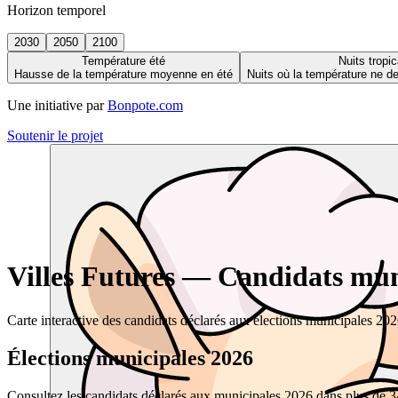
Horizon temporel
2030
2050
2100
Température été
Nuits tropic
Hausse de la température moyenne en été
Nuits où la température ne 
Une initiative par
Bonpote.com
Soutenir le projet
Villes Futures — Candidats muni
Carte interactive des candidats déclarés aux élections municipales 20
Élections municipales 2026
Consultez les candidats déclarés aux municipales 2026 dans plus de 34 0