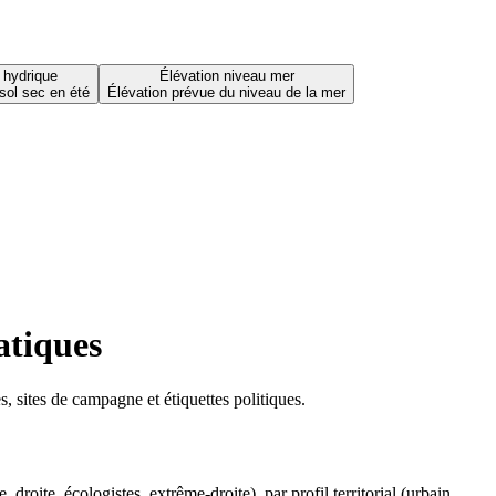
 hydrique
Élévation niveau mer
sol sec en été
Élévation prévue du niveau de la mer
atiques
 sites de campagne et étiquettes politiques.
oite, écologistes, extrême-droite), par profil territorial (urbain,