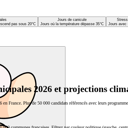
ales
Jours de canicule
Stress
descend pas sous 20°C
Jours où la température dépasse 35°C
Jours avec 
cipales 2026 et projections clim
26 en France. Plus de 50 000 candidats référencés avec leurs programmes,
00 communes françaises. Filtrez par couleur politique (gauche, centre, dr