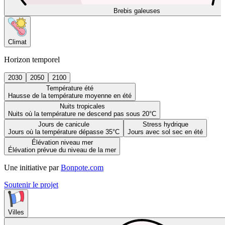
Brebis galeuses
Climat
Horizon temporel
2030
2050
2100
Température été
Hausse de la température moyenne en été
Nuits tropicales
Nuits où la température ne descend pas sous 20°C
Jours de canicule
Stress hydrique
Jours où la température dépasse 35°C
Jours avec sol sec en été
Élévation niveau mer
Élévation prévue du niveau de la mer
Une initiative par
Bonpote.com
Soutenir le projet
Villes