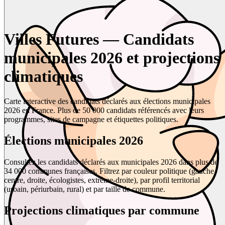
Villes Futures — Candidats
municipales 2026 et projections
climatiques
Carte interactive des candidats déclarés aux élections municipales
2026 en France. Plus de 50 000 candidats référencés avec leurs
programmes, sites de campagne et étiquettes politiques.
Élections municipales 2026
Consultez les candidats déclarés aux municipales 2026 dans plus de
34 000 communes françaises. Filtrez par couleur politique (gauche,
centre, droite, écologistes, extrême-droite), par profil territorial
(urbain, périurbain, rural) et par taille de commune.
Projections climatiques par commune