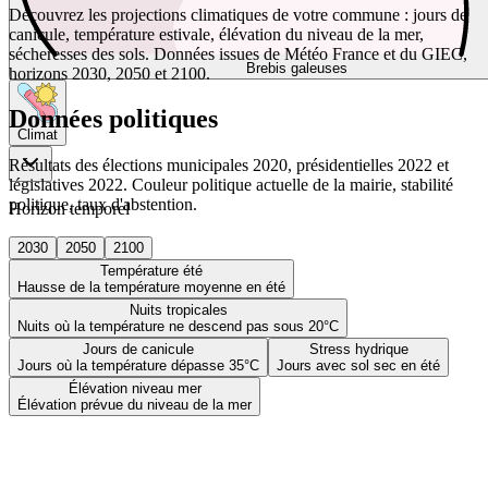
Découvrez les projections climatiques de votre commune : jours de
canicule, température estivale, élévation du niveau de la mer,
sécheresses des sols. Données issues de Météo France et du GIEC,
Brebis galeuses
horizons 2030, 2050 et 2100.
Données politiques
Climat
Résultats des élections municipales 2020, présidentielles 2022 et
législatives 2022. Couleur politique actuelle de la mairie, stabilité
politique, taux d'abstention.
Horizon temporel
2030
2050
2100
Température été
Hausse de la température moyenne en été
Nuits tropicales
Nuits où la température ne descend pas sous 20°C
Jours de canicule
Stress hydrique
Jours où la température dépasse 35°C
Jours avec sol sec en été
Élévation niveau mer
Élévation prévue du niveau de la mer