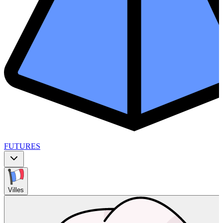
FUTURES
Villes