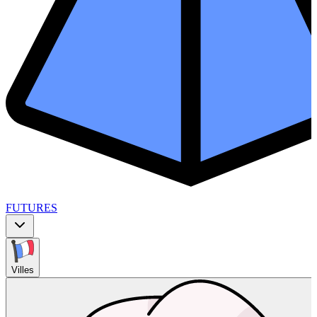
FUTURES
Villes