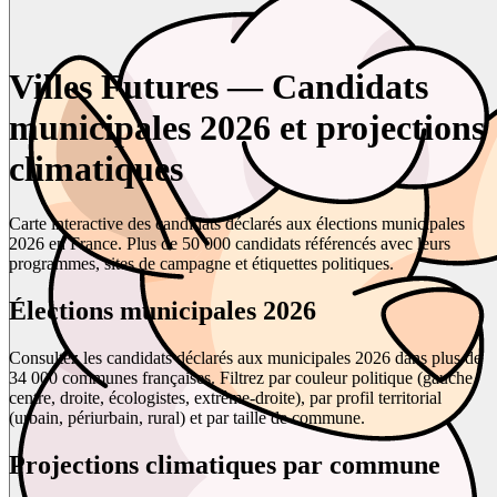
Villes Futures — Candidats
municipales 2026 et projections
climatiques
Carte interactive des candidats déclarés aux élections municipales
2026 en France. Plus de 50 000 candidats référencés avec leurs
programmes, sites de campagne et étiquettes politiques.
Élections municipales 2026
Consultez les candidats déclarés aux municipales 2026 dans plus de
34 000 communes françaises. Filtrez par couleur politique (gauche,
centre, droite, écologistes, extrême-droite), par profil territorial
(urbain, périurbain, rural) et par taille de commune.
Projections climatiques par commune