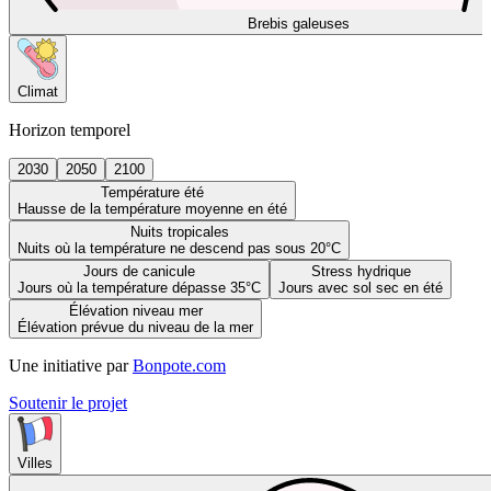
Brebis galeuses
Climat
Horizon temporel
2030
2050
2100
Température été
Hausse de la température moyenne en été
Nuits tropicales
Nuits où la température ne descend pas sous 20°C
Jours de canicule
Stress hydrique
Jours où la température dépasse 35°C
Jours avec sol sec en été
Élévation niveau mer
Élévation prévue du niveau de la mer
Une initiative par
Bonpote.com
Soutenir le projet
Villes