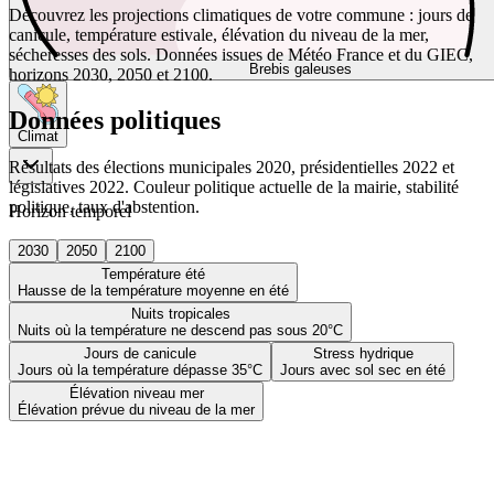
Découvrez les projections climatiques de votre commune : jours de
canicule, température estivale, élévation du niveau de la mer,
sécheresses des sols. Données issues de Météo France et du GIEC,
Brebis galeuses
horizons 2030, 2050 et 2100.
Données politiques
Climat
Résultats des élections municipales 2020, présidentielles 2022 et
législatives 2022. Couleur politique actuelle de la mairie, stabilité
politique, taux d'abstention.
Horizon temporel
2030
2050
2100
Température été
Hausse de la température moyenne en été
Nuits tropicales
Nuits où la température ne descend pas sous 20°C
Jours de canicule
Stress hydrique
Jours où la température dépasse 35°C
Jours avec sol sec en été
Élévation niveau mer
Élévation prévue du niveau de la mer