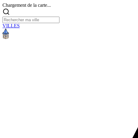
Chargement de la carte...
VILLES