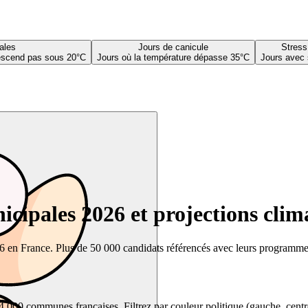
ales
Jours de canicule
Stress
descend pas sous 20°C
Jours où la température dépasse 35°C
Jours avec 
cipales 2026 et projections clim
26 en France. Plus de 50 000 candidats référencés avec leurs programmes,
00 communes françaises. Filtrez par couleur politique (gauche, centre, dr