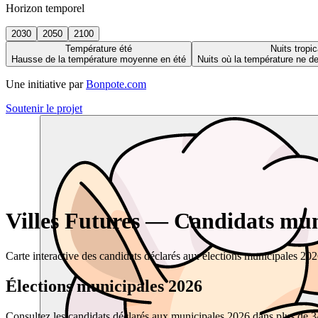
Horizon temporel
2030
2050
2100
Température été
Nuits tropic
Hausse de la température moyenne en été
Nuits où la température ne 
Une initiative par
Bonpote.com
Soutenir le projet
Villes Futures — Candidats muni
Carte interactive des candidats déclarés aux élections municipales 20
Élections municipales 2026
Consultez les candidats déclarés aux municipales 2026 dans plus de 34 0