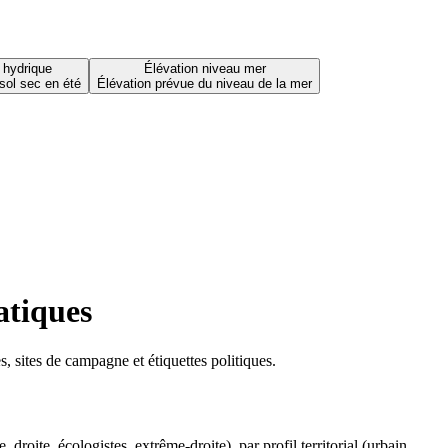
 hydrique
Élévation niveau mer
sol sec en été
Élévation prévue du niveau de la mer
atiques
 sites de campagne et étiquettes politiques.
oite, écologistes, extrême-droite), par profil territorial (urbain,