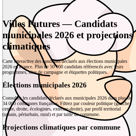
Villes Futures — Candidats
municipales 2026 et projections
climatiques
Carte interactive des candidats déclarés aux élections municipales
2026 en France. Plus de 50 000 candidats référencés avec leurs
programmes, sites de campagne et étiquettes politiques.
Élections municipales 2026
Consultez les candidats déclarés aux municipales 2026 dans plus de
34 000 communes françaises. Filtrez par couleur politique (gauche,
centre, droite, écologistes, extrême-droite), par profil territorial
(urbain, périurbain, rural) et par taille de commune.
Projections climatiques par commune