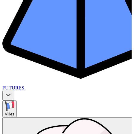
FUTURES
Villes