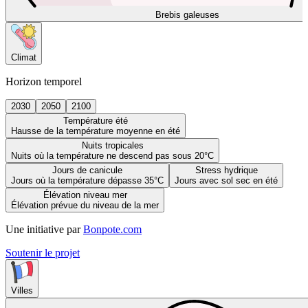
Brebis galeuses
Climat
Horizon temporel
2030
2050
2100
Température été
Hausse de la température moyenne en été
Nuits tropicales
Nuits où la température ne descend pas sous 20°C
Jours de canicule
Stress hydrique
Jours où la température dépasse 35°C
Jours avec sol sec en été
Élévation niveau mer
Élévation prévue du niveau de la mer
Une initiative par
Bonpote.com
Soutenir le projet
Villes