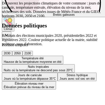
Découvrez les projections climatiques de votre commune : jours de
canicule, température estivale, élévation du niveau de la mer,
sécheresses des sols. Données issues de Météo France et du GIEC,
Brebis galeuses
horizons 2030, 2050 et 2100.
Données politiques
Climat
Résultats des élections municipales 2020, présidentielles 2022 et
législatives 2022. Couleur politique actuelle de la mairie, stabilité
politique, taux d'abstention.
Horizon temporel
2030
2050
2100
Température été
Hausse de la température moyenne en été
Nuits tropicales
Nuits où la température ne descend pas sous 20°C
Jours de canicule
Stress hydrique
Jours où la température dépasse 35°C
Jours avec sol sec en été
Élévation niveau mer
Élévation prévue du niveau de la mer