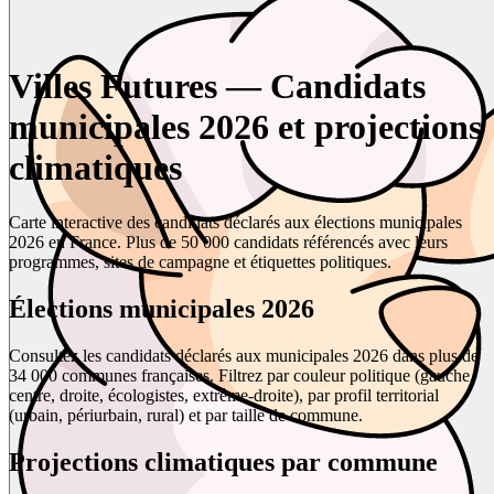
Villes Futures — Candidats
municipales 2026 et projections
climatiques
Carte interactive des candidats déclarés aux élections municipales
2026 en France. Plus de 50 000 candidats référencés avec leurs
programmes, sites de campagne et étiquettes politiques.
Élections municipales 2026
Consultez les candidats déclarés aux municipales 2026 dans plus de
34 000 communes françaises. Filtrez par couleur politique (gauche,
centre, droite, écologistes, extrême-droite), par profil territorial
(urbain, périurbain, rural) et par taille de commune.
Projections climatiques par commune