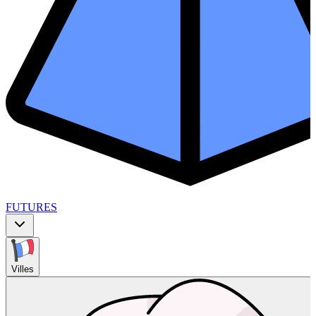
FUTURES
Villes