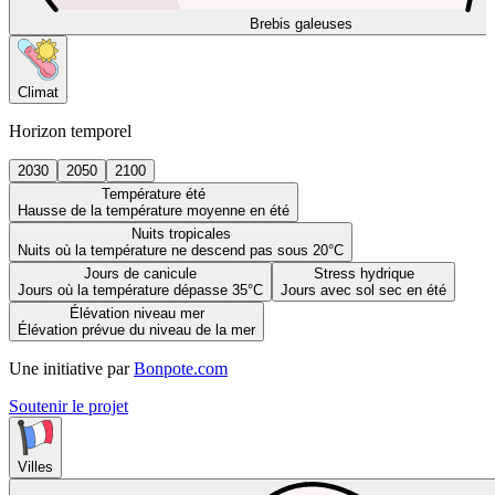
Brebis galeuses
Climat
Horizon temporel
2030
2050
2100
Température été
Hausse de la température moyenne en été
Nuits tropicales
Nuits où la température ne descend pas sous 20°C
Jours de canicule
Stress hydrique
Jours où la température dépasse 35°C
Jours avec sol sec en été
Élévation niveau mer
Élévation prévue du niveau de la mer
Une initiative par
Bonpote.com
Soutenir le projet
Villes