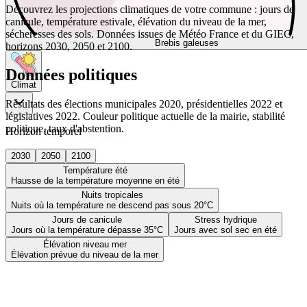
Découvrez les projections climatiques de votre commune : jours de
canicule, température estivale, élévation du niveau de la mer,
sécheresses des sols. Données issues de Météo France et du GIEC,
Brebis galeuses
horizons 2030, 2050 et 2100.
Données politiques
Climat
Résultats des élections municipales 2020, présidentielles 2022 et
législatives 2022. Couleur politique actuelle de la mairie, stabilité
politique, taux d'abstention.
Horizon temporel
2030
2050
2100
Température été
Hausse de la température moyenne en été
Nuits tropicales
Nuits où la température ne descend pas sous 20°C
Jours de canicule
Stress hydrique
Jours où la température dépasse 35°C
Jours avec sol sec en été
Élévation niveau mer
Élévation prévue du niveau de la mer