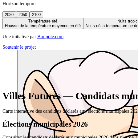
Horizon temporel
2030
2050
2100
Température été
Nuits tropic
Hausse de la température moyenne en été
Nuits où la température ne 
Une initiative par
Bonpote.com
Soutenir le projet
Villes Futures — Candidats muni
Carte interactive des candidats déclarés aux élections municipales 20
Élections municipales 2026
Consultez les candidats déclarés aux municipales 2026 dans plus de 34 0