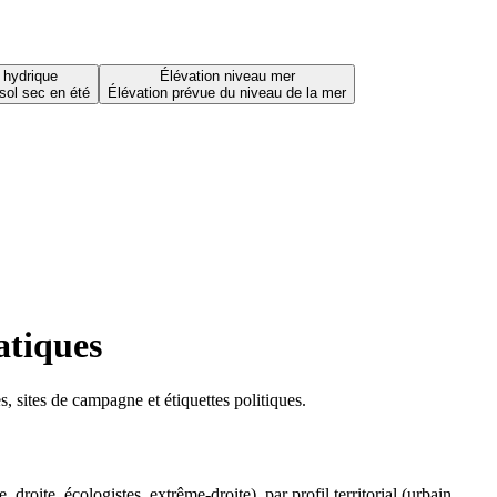
 hydrique
Élévation niveau mer
sol sec en été
Élévation prévue du niveau de la mer
atiques
 sites de campagne et étiquettes politiques.
oite, écologistes, extrême-droite), par profil territorial (urbain,