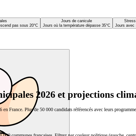
ales
Jours de canicule
Stress
descend pas sous 20°C
Jours où la température dépasse 35°C
Jours avec 
cipales 2026 et projections clim
26 en France. Plus de 50 000 candidats référencés avec leurs programmes,
00 communes françaises. Filtrez par couleur politique (gauche, centre, dr