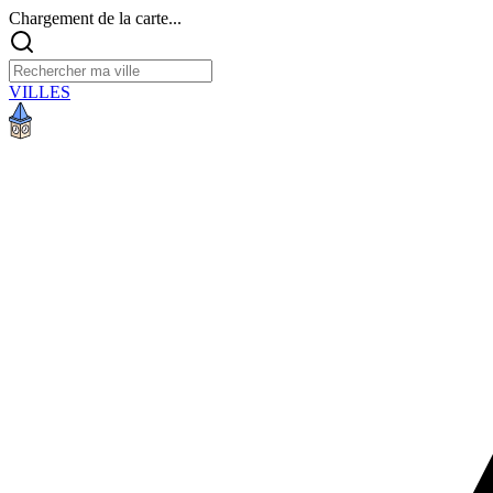
Chargement de la carte...
VILLES