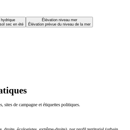
 hydrique
Élévation niveau mer
sol sec en été
Élévation prévue du niveau de la mer
atiques
 sites de campagne et étiquettes politiques.
oite, écologistes, extrême-droite), par profil territorial (urbain,