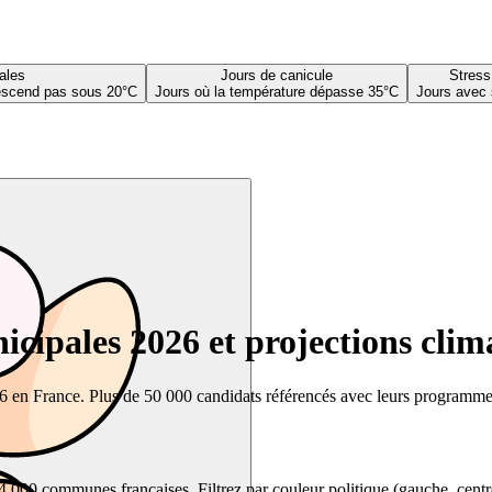
ales
Jours de canicule
Stress
descend pas sous 20°C
Jours où la température dépasse 35°C
Jours avec 
cipales 2026 et projections clim
26 en France. Plus de 50 000 candidats référencés avec leurs programmes,
00 communes françaises. Filtrez par couleur politique (gauche, centre, dr