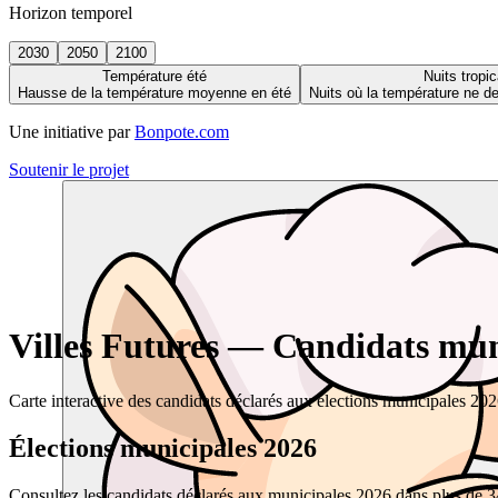
Horizon temporel
2030
2050
2100
Température été
Nuits tropic
Hausse de la température moyenne en été
Nuits où la température ne 
Une initiative par
Bonpote.com
Soutenir le projet
Villes Futures — Candidats muni
Carte interactive des candidats déclarés aux élections municipales 20
Élections municipales 2026
Consultez les candidats déclarés aux municipales 2026 dans plus de 34 0