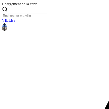
Chargement de la carte...
VILLES