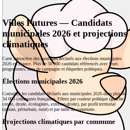
Villes Futures — Candidats
municipales 2026 et projections
climatiques
Carte interactive des candidats déclarés aux élections municipales
2026 en France. Plus de 50 000 candidats référencés avec leurs
programmes, sites de campagne et étiquettes politiques.
Élections municipales 2026
Consultez les candidats déclarés aux municipales 2026 dans plus de
34 000 communes françaises. Filtrez par couleur politique (gauche,
centre, droite, écologistes, extrême-droite), par profil territorial
(urbain, périurbain, rural) et par taille de commune.
Projections climatiques par commune