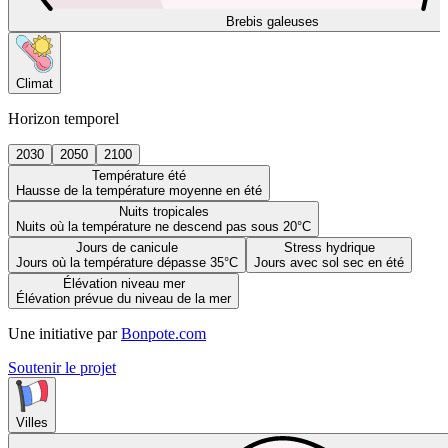
Brebis galeuses
Climat
Horizon temporel
2030
2050
2100
Température été
Hausse de la température moyenne en été
Nuits tropicales
Nuits où la température ne descend pas sous 20°C
Jours de canicule
Stress hydrique
Jours où la température dépasse 35°C
Jours avec sol sec en été
Élévation niveau mer
Élévation prévue du niveau de la mer
Une initiative par
Bonpote.com
Soutenir le projet
Villes