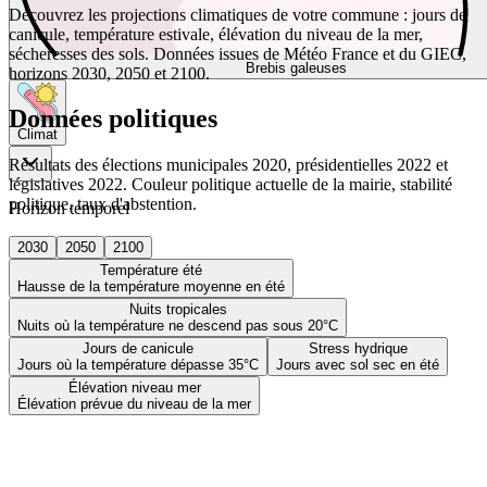
Découvrez les projections climatiques de votre commune : jours de
canicule, température estivale, élévation du niveau de la mer,
sécheresses des sols. Données issues de Météo France et du GIEC,
Brebis galeuses
horizons 2030, 2050 et 2100.
Données politiques
Climat
Résultats des élections municipales 2020, présidentielles 2022 et
législatives 2022. Couleur politique actuelle de la mairie, stabilité
politique, taux d'abstention.
Horizon temporel
2030
2050
2100
Température été
Hausse de la température moyenne en été
Nuits tropicales
Nuits où la température ne descend pas sous 20°C
Jours de canicule
Stress hydrique
Jours où la température dépasse 35°C
Jours avec sol sec en été
Élévation niveau mer
Élévation prévue du niveau de la mer