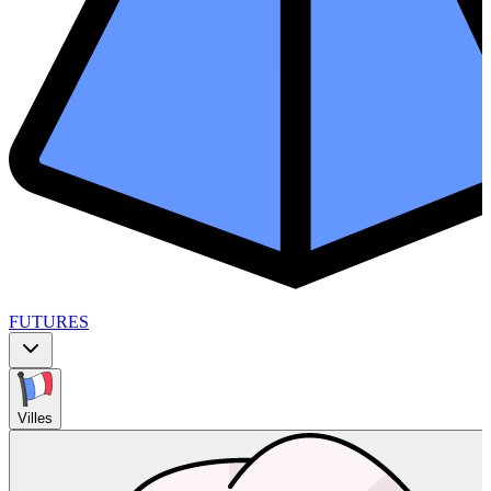
FUTURES
Villes