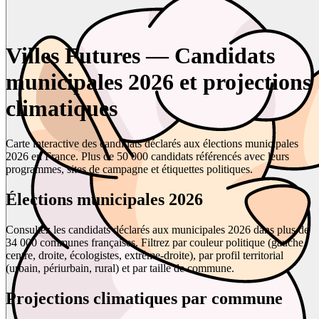
Villes Futures — Candidats
municipales 2026 et projections
climatiques
Carte interactive des candidats déclarés aux élections municipales
2026 en France. Plus de 50 000 candidats référencés avec leurs
programmes, sites de campagne et étiquettes politiques.
Élections municipales 2026
Consultez les candidats déclarés aux municipales 2026 dans plus de
34 000 communes françaises. Filtrez par couleur politique (gauche,
centre, droite, écologistes, extrême-droite), par profil territorial
(urbain, périurbain, rural) et par taille de commune.
Projections climatiques par commune