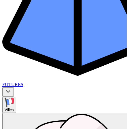
FUTURES
Villes