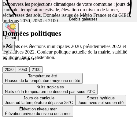
Découvrez les projections climatiques de votre commune : jours de
canicule, température estivale, élévation du niveau de la mer,
sécheresses des sols. Données issues de Météo France et du GIEC,
Brebis galeuses
horizons 2030, 2050 et 2100.
Données politiques
Climat
Résultats des élections municipales 2020, présidentielles 2022 et
législatives 2022. Couleur politique actuelle de la mairie, stabilité
politique, taux d'abstention.
Horizon temporel
2030
2050
2100
Température été
Hausse de la température moyenne en été
Nuits tropicales
Nuits où la température ne descend pas sous 20°C
Jours de canicule
Stress hydrique
Jours où la température dépasse 35°C
Jours avec sol sec en été
Élévation niveau mer
Élévation prévue du niveau de la mer