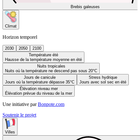
Brebis galeuses
Climat
Horizon temporel
2030
2050
2100
Température été
Hausse de la température moyenne en été
Nuits tropicales
Nuits où la température ne descend pas sous 20°C
Jours de canicule
Stress hydrique
Jours où la température dépasse 35°C
Jours avec sol sec en été
Élévation niveau mer
Élévation prévue du niveau de la mer
Une initiative par
Bonpote.com
Soutenir le projet
Villes