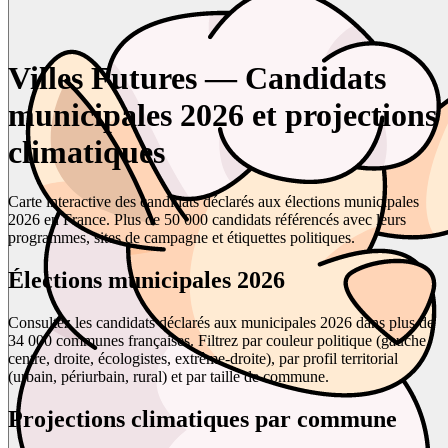
Villes Futures — Candidats
municipales 2026 et projections
climatiques
Carte interactive des candidats déclarés aux élections municipales
2026 en France. Plus de 50 000 candidats référencés avec leurs
programmes, sites de campagne et étiquettes politiques.
Élections municipales 2026
Consultez les candidats déclarés aux municipales 2026 dans plus de
34 000 communes françaises. Filtrez par couleur politique (gauche,
centre, droite, écologistes, extrême-droite), par profil territorial
(urbain, périurbain, rural) et par taille de commune.
Projections climatiques par commune