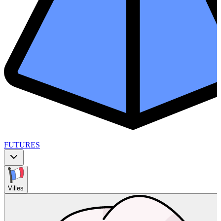
FUTURES
Villes