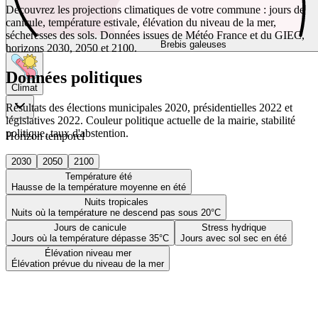
Découvrez les projections climatiques de votre commune : jours de
canicule, température estivale, élévation du niveau de la mer,
sécheresses des sols. Données issues de Météo France et du GIEC,
Brebis galeuses
horizons 2030, 2050 et 2100.
Données politiques
Climat
Résultats des élections municipales 2020, présidentielles 2022 et
législatives 2022. Couleur politique actuelle de la mairie, stabilité
politique, taux d'abstention.
Horizon temporel
2030
2050
2100
Température été
Hausse de la température moyenne en été
Nuits tropicales
Nuits où la température ne descend pas sous 20°C
Jours de canicule
Stress hydrique
Jours où la température dépasse 35°C
Jours avec sol sec en été
Élévation niveau mer
Élévation prévue du niveau de la mer