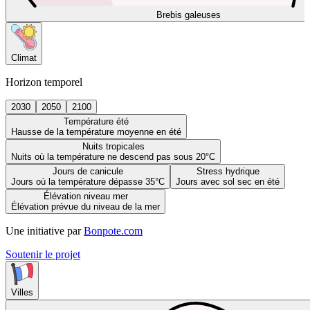
Brebis galeuses
Climat
Horizon temporel
2030
2050
2100
Température été
Hausse de la température moyenne en été
Nuits tropicales
Nuits où la température ne descend pas sous 20°C
Jours de canicule
Stress hydrique
Jours où la température dépasse 35°C
Jours avec sol sec en été
Élévation niveau mer
Élévation prévue du niveau de la mer
Une initiative par
Bonpote.com
Soutenir le projet
Villes