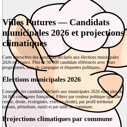
Villes Futures — Candidats
municipales 2026 et projections
climatiques
Carte interactive des candidats déclarés aux élections municipales
2026 en France. Plus de 50 000 candidats référencés avec leurs
programmes, sites de campagne et étiquettes politiques.
Élections municipales 2026
Consultez les candidats déclarés aux municipales 2026 dans plus de
34 000 communes françaises. Filtrez par couleur politique (gauche,
centre, droite, écologistes, extrême-droite), par profil territorial
(urbain, périurbain, rural) et par taille de commune.
Projections climatiques par commune