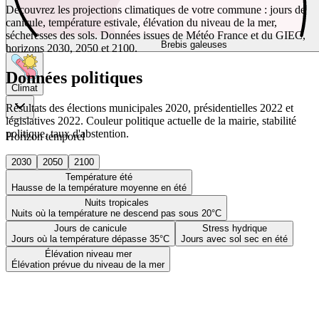
Découvrez les projections climatiques de votre commune : jours de
canicule, température estivale, élévation du niveau de la mer,
sécheresses des sols. Données issues de Météo France et du GIEC,
Brebis galeuses
horizons 2030, 2050 et 2100.
Données politiques
Climat
Résultats des élections municipales 2020, présidentielles 2022 et
législatives 2022. Couleur politique actuelle de la mairie, stabilité
politique, taux d'abstention.
Horizon temporel
2030
2050
2100
Température été
Hausse de la température moyenne en été
Nuits tropicales
Nuits où la température ne descend pas sous 20°C
Jours de canicule
Stress hydrique
Jours où la température dépasse 35°C
Jours avec sol sec en été
Élévation niveau mer
Élévation prévue du niveau de la mer