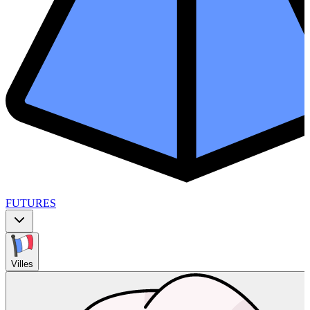
FUTURES
Villes