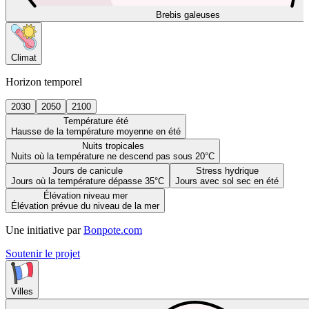
Brebis galeuses
Climat
Horizon temporel
2030
2050
2100
Température été
Hausse de la température moyenne en été
Nuits tropicales
Nuits où la température ne descend pas sous 20°C
Jours de canicule
Stress hydrique
Jours où la température dépasse 35°C
Jours avec sol sec en été
Élévation niveau mer
Élévation prévue du niveau de la mer
Une initiative par
Bonpote.com
Soutenir le projet
Villes