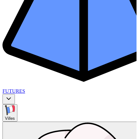
FUTURES
Villes