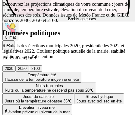
Découvrez les projections climatiques de votre commune : jours de
canicule, température estivale, élévation du niveau de la mer,
sécheresses des sols. Données issues de Météo France et du GIEC,
Brebis galeuses
horizons 2030, 2050 et 2100.
Données politiques
Climat
Résultats des élections municipales 2020, présidentielles 2022 et
législatives 2022. Couleur politique actuelle de la mairie, stabilité
politique, taux d'abstention.
Horizon temporel
2030
2050
2100
Température été
Hausse de la température moyenne en été
Nuits tropicales
Nuits où la température ne descend pas sous 20°C
Jours de canicule
Stress hydrique
Jours où la température dépasse 35°C
Jours avec sol sec en été
Élévation niveau mer
Élévation prévue du niveau de la mer