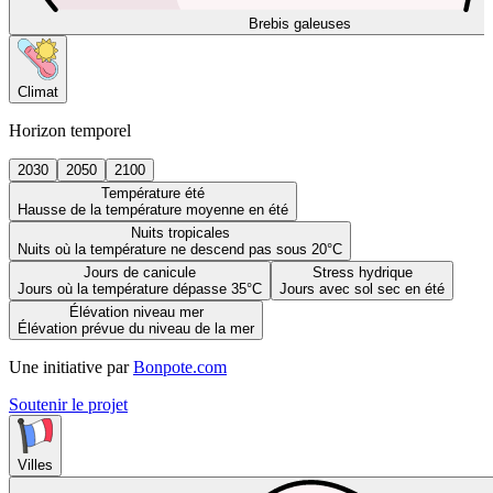
Brebis galeuses
Climat
Horizon temporel
2030
2050
2100
Température été
Hausse de la température moyenne en été
Nuits tropicales
Nuits où la température ne descend pas sous 20°C
Jours de canicule
Stress hydrique
Jours où la température dépasse 35°C
Jours avec sol sec en été
Élévation niveau mer
Élévation prévue du niveau de la mer
Une initiative par
Bonpote.com
Soutenir le projet
Villes