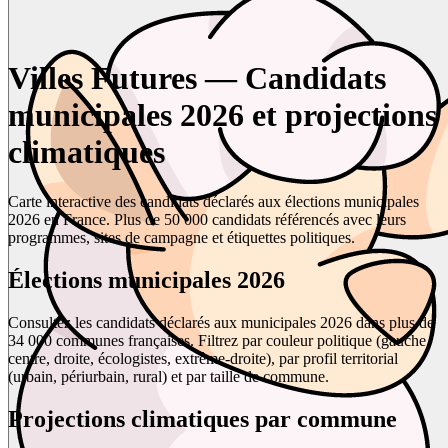
Villes Futures — Candidats
municipales 2026 et projections
climatiques
Carte interactive des candidats déclarés aux élections municipales
2026 en France. Plus de 50 000 candidats référencés avec leurs
programmes, sites de campagne et étiquettes politiques.
Élections municipales 2026
Consultez les candidats déclarés aux municipales 2026 dans plus de
34 000 communes françaises. Filtrez par couleur politique (gauche,
centre, droite, écologistes, extrême-droite), par profil territorial
(urbain, périurbain, rural) et par taille de commune.
Projections climatiques par commune