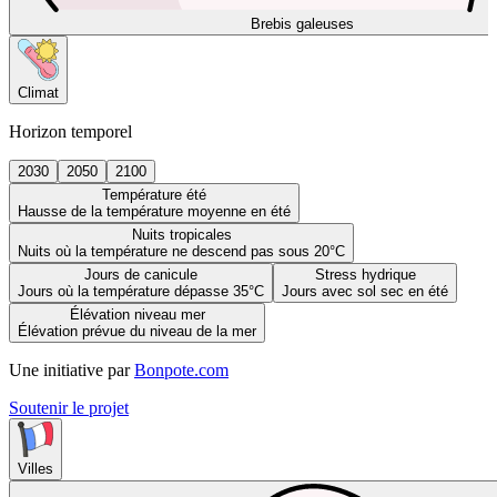
Brebis galeuses
Climat
Horizon temporel
2030
2050
2100
Température été
Hausse de la température moyenne en été
Nuits tropicales
Nuits où la température ne descend pas sous 20°C
Jours de canicule
Stress hydrique
Jours où la température dépasse 35°C
Jours avec sol sec en été
Élévation niveau mer
Élévation prévue du niveau de la mer
Une initiative par
Bonpote.com
Soutenir le projet
Villes