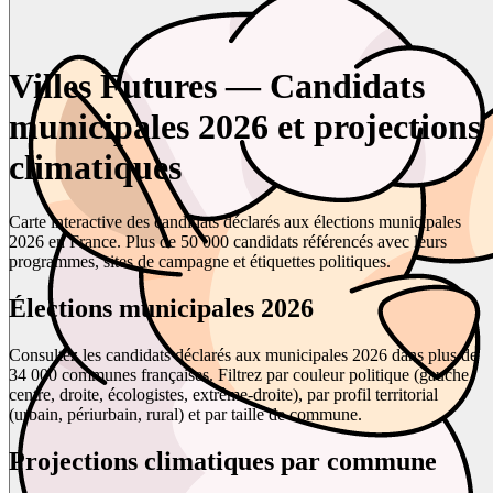
Villes Futures — Candidats
municipales 2026 et projections
climatiques
Carte interactive des candidats déclarés aux élections municipales
2026 en France. Plus de 50 000 candidats référencés avec leurs
programmes, sites de campagne et étiquettes politiques.
Élections municipales 2026
Consultez les candidats déclarés aux municipales 2026 dans plus de
34 000 communes françaises. Filtrez par couleur politique (gauche,
centre, droite, écologistes, extrême-droite), par profil territorial
(urbain, périurbain, rural) et par taille de commune.
Projections climatiques par commune