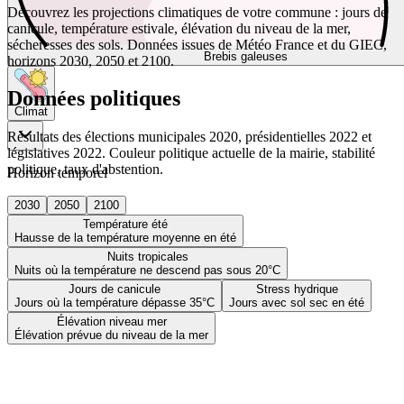
Découvrez les projections climatiques de votre commune : jours de
canicule, température estivale, élévation du niveau de la mer,
sécheresses des sols. Données issues de Météo France et du GIEC,
Brebis galeuses
horizons 2030, 2050 et 2100.
Données politiques
Climat
Résultats des élections municipales 2020, présidentielles 2022 et
législatives 2022. Couleur politique actuelle de la mairie, stabilité
politique, taux d'abstention.
Horizon temporel
2030
2050
2100
Température été
Hausse de la température moyenne en été
Nuits tropicales
Nuits où la température ne descend pas sous 20°C
Jours de canicule
Stress hydrique
Jours où la température dépasse 35°C
Jours avec sol sec en été
Élévation niveau mer
Élévation prévue du niveau de la mer