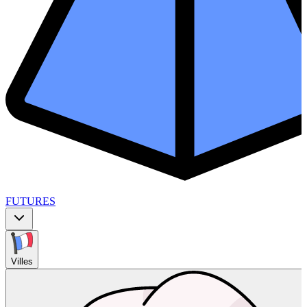
FUTURES
Villes