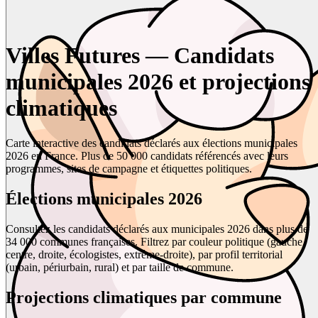
Villes Futures — Candidats
municipales 2026 et projections
climatiques
Carte interactive des candidats déclarés aux élections municipales
2026 en France. Plus de 50 000 candidats référencés avec leurs
programmes, sites de campagne et étiquettes politiques.
Élections municipales 2026
Consultez les candidats déclarés aux municipales 2026 dans plus de
34 000 communes françaises. Filtrez par couleur politique (gauche,
centre, droite, écologistes, extrême-droite), par profil territorial
(urbain, périurbain, rural) et par taille de commune.
Projections climatiques par commune