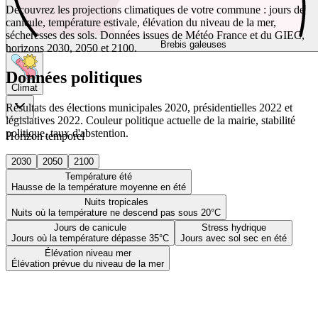
Découvrez les projections climatiques de votre commune : jours de
canicule, température estivale, élévation du niveau de la mer,
sécheresses des sols. Données issues de Météo France et du GIEC,
Brebis galeuses
horizons 2030, 2050 et 2100.
Données politiques
Climat
Résultats des élections municipales 2020, présidentielles 2022 et
législatives 2022. Couleur politique actuelle de la mairie, stabilité
politique, taux d'abstention.
Horizon temporel
2030
2050
2100
Température été
Hausse de la température moyenne en été
Nuits tropicales
Nuits où la température ne descend pas sous 20°C
Jours de canicule
Stress hydrique
Jours où la température dépasse 35°C
Jours avec sol sec en été
Élévation niveau mer
Élévation prévue du niveau de la mer