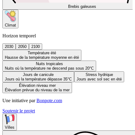
Brebis galeuses
Climat
Horizon temporel
2030
2050
2100
Température été
Hausse de la température moyenne en été
Nuits tropicales
Nuits où la température ne descend pas sous 20°C
Jours de canicule
Stress hydrique
Jours où la température dépasse 35°C
Jours avec sol sec en été
Élévation niveau mer
Élévation prévue du niveau de la mer
Une initiative par
Bonpote.com
Soutenir le projet
Villes