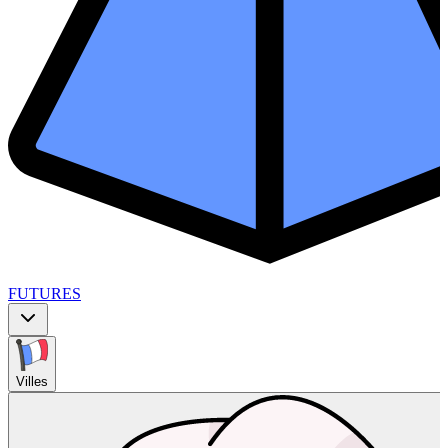
FUTURES
Villes