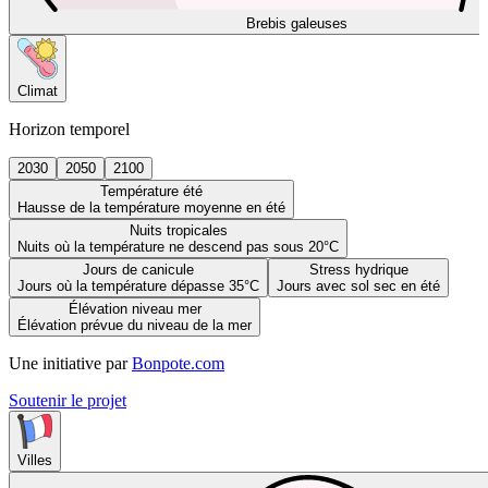
Brebis galeuses
Climat
Horizon temporel
2030
2050
2100
Température été
Hausse de la température moyenne en été
Nuits tropicales
Nuits où la température ne descend pas sous 20°C
Jours de canicule
Stress hydrique
Jours où la température dépasse 35°C
Jours avec sol sec en été
Élévation niveau mer
Élévation prévue du niveau de la mer
Une initiative par
Bonpote.com
Soutenir le projet
Villes