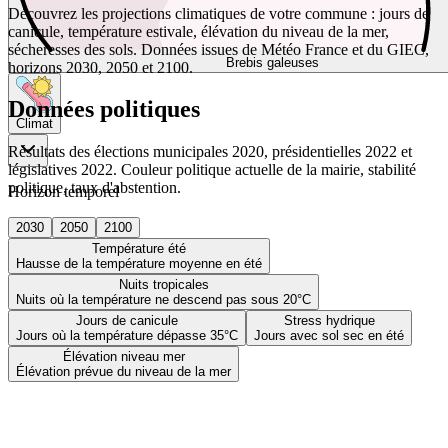
Découvrez les projections climatiques de votre commune : jours de
canicule, température estivale, élévation du niveau de la mer,
sécheresses des sols. Données issues de Météo France et du GIEC,
Brebis galeuses
horizons 2030, 2050 et 2100.
Données politiques
Climat
Résultats des élections municipales 2020, présidentielles 2022 et
législatives 2022. Couleur politique actuelle de la mairie, stabilité
politique, taux d'abstention.
Horizon temporel
2030
2050
2100
Température été
Hausse de la température moyenne en été
Nuits tropicales
Nuits où la température ne descend pas sous 20°C
Jours de canicule
Stress hydrique
Jours où la température dépasse 35°C
Jours avec sol sec en été
Élévation niveau mer
Élévation prévue du niveau de la mer