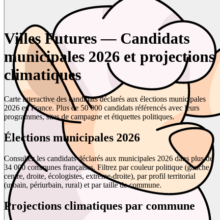
Villes Futures — Candidats
municipales 2026 et projections
climatiques
Carte interactive des candidats déclarés aux élections municipales
2026 en France. Plus de 50 000 candidats référencés avec leurs
programmes, sites de campagne et étiquettes politiques.
Élections municipales 2026
Consultez les candidats déclarés aux municipales 2026 dans plus de
34 000 communes françaises. Filtrez par couleur politique (gauche,
centre, droite, écologistes, extrême-droite), par profil territorial
(urbain, périurbain, rural) et par taille de commune.
Projections climatiques par commune