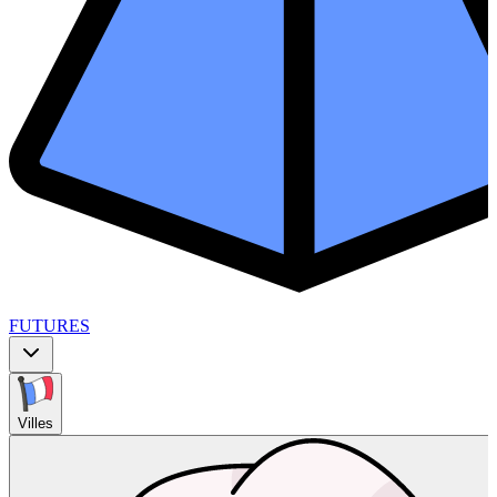
FUTURES
Villes