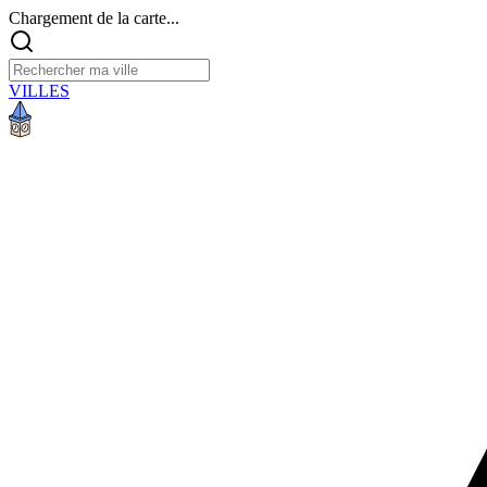
Chargement de la carte...
VILLES