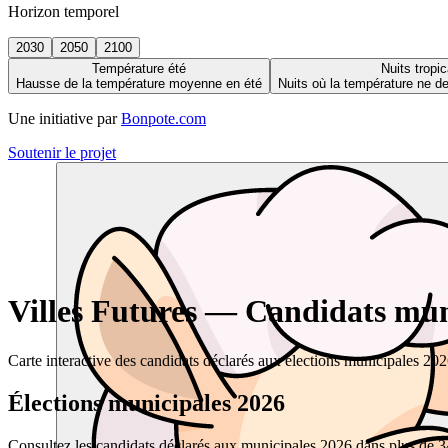
Horizon temporel
2030
2050
2100
Température été
Nuits tropic
Hausse de la température moyenne en été
Nuits où la température ne 
Une initiative par
Bonpote.com
Soutenir le projet
Villes Futures — Candidats muni
Carte interactive des candidats déclarés aux élections municipales 20
Élections municipales 2026
Consultez les candidats déclarés aux municipales 2026 dans plus de 34 0