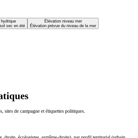
 hydrique
Élévation niveau mer
sol sec en été
Élévation prévue du niveau de la mer
atiques
 sites de campagne et étiquettes politiques.
oite, écologistes, extrême-droite), par profil territorial (urbain,