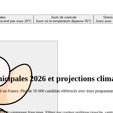
ales
Jours de canicule
Stress
descend pas sous 20°C
Jours où la température dépasse 35°C
Jours avec 
cipales 2026 et projections clim
26 en France. Plus de 50 000 candidats référencés avec leurs programmes,
00 communes françaises. Filtrez par couleur politique (gauche, centre, dr