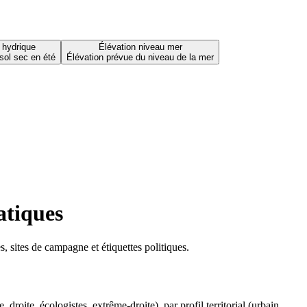
 hydrique
Élévation niveau mer
sol sec en été
Élévation prévue du niveau de la mer
atiques
 sites de campagne et étiquettes politiques.
oite, écologistes, extrême-droite), par profil territorial (urbain,