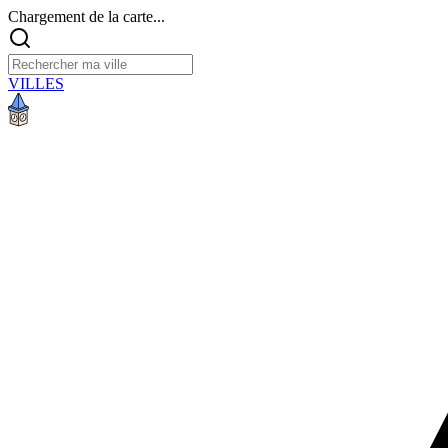
Chargement de la carte...
VILLES