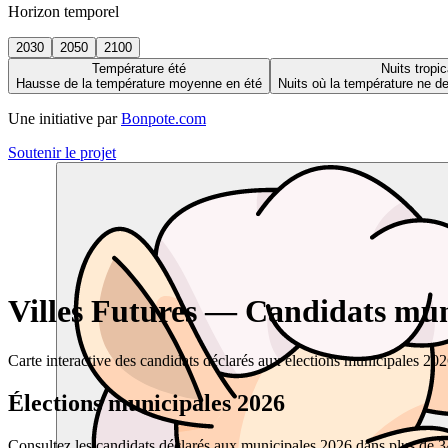
Horizon temporel
2030
2050
2100
Température été
Nuits tropic
Hausse de la température moyenne en été
Nuits où la température ne 
Une initiative par
Bonpote.com
Soutenir le projet
Villes Futures — Candidats muni
Carte interactive des candidats déclarés aux élections municipales 20
Élections municipales 2026
Consultez les candidats déclarés aux municipales 2026 dans plus de 34 0