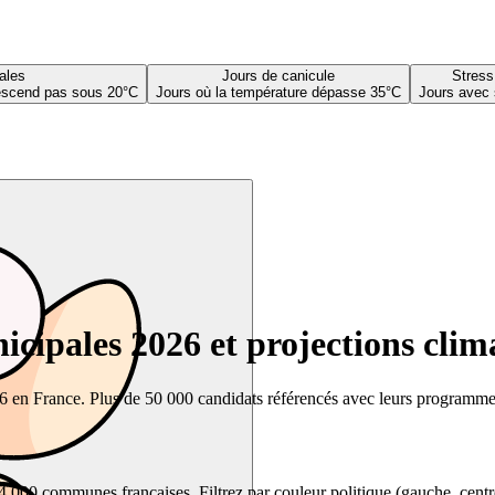
ales
Jours de canicule
Stress
descend pas sous 20°C
Jours où la température dépasse 35°C
Jours avec 
cipales 2026 et projections clim
26 en France. Plus de 50 000 candidats référencés avec leurs programmes,
00 communes françaises. Filtrez par couleur politique (gauche, centre, dr