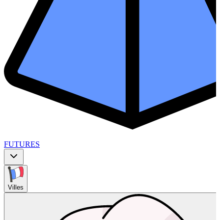
FUTURES
Villes