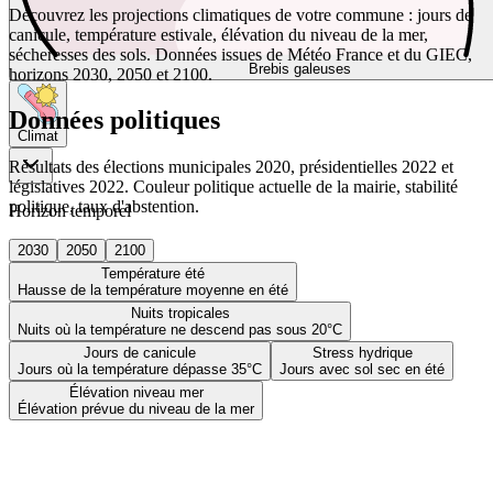
Découvrez les projections climatiques de votre commune : jours de
canicule, température estivale, élévation du niveau de la mer,
sécheresses des sols. Données issues de Météo France et du GIEC,
Brebis galeuses
horizons 2030, 2050 et 2100.
Données politiques
Climat
Résultats des élections municipales 2020, présidentielles 2022 et
législatives 2022. Couleur politique actuelle de la mairie, stabilité
politique, taux d'abstention.
Horizon temporel
2030
2050
2100
Température été
Hausse de la température moyenne en été
Nuits tropicales
Nuits où la température ne descend pas sous 20°C
Jours de canicule
Stress hydrique
Jours où la température dépasse 35°C
Jours avec sol sec en été
Élévation niveau mer
Élévation prévue du niveau de la mer