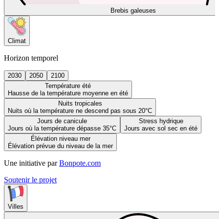
Brebis galeuses
Climat
Horizon temporel
2030
2050
2100
Température été
Hausse de la température moyenne en été
Nuits tropicales
Nuits où la température ne descend pas sous 20°C
Jours de canicule
Stress hydrique
Jours où la température dépasse 35°C
Jours avec sol sec en été
Élévation niveau mer
Élévation prévue du niveau de la mer
Une initiative par
Bonpote.com
Soutenir le projet
Villes