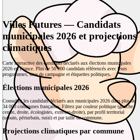
Villes Futures — Candidats
municipales 2026 et projections
climatiques
Carte interactive des candidats déclarés aux élections municipales
2026 en France. Plus de 50 000 candidats référencés avec leurs
programmes, sites de campagne et étiquettes politiques.
Élections municipales 2026
Consultez les candidats déclarés aux municipales 2026 dans plus de
34 000 communes françaises. Filtrez par couleur politique (gauche,
centre, droite, écologistes, extrême-droite), par profil territorial
(urbain, périurbain, rural) et par taille de commune.
Projections climatiques par commune