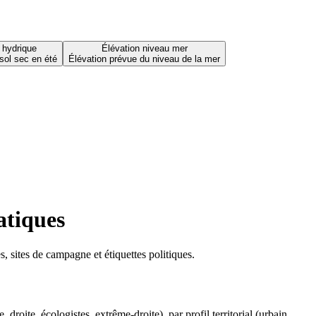
 hydrique
Élévation niveau mer
sol sec en été
Élévation prévue du niveau de la mer
atiques
 sites de campagne et étiquettes politiques.
oite, écologistes, extrême-droite), par profil territorial (urbain,