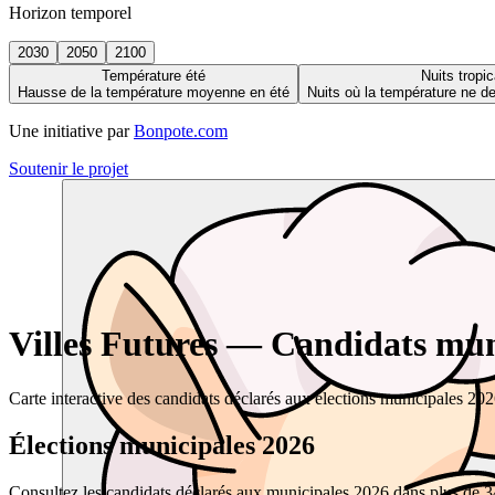
Horizon temporel
2030
2050
2100
Température été
Nuits tropic
Hausse de la température moyenne en été
Nuits où la température ne 
Une initiative par
Bonpote.com
Soutenir le projet
Villes Futures — Candidats muni
Carte interactive des candidats déclarés aux élections municipales 20
Élections municipales 2026
Consultez les candidats déclarés aux municipales 2026 dans plus de 34 0