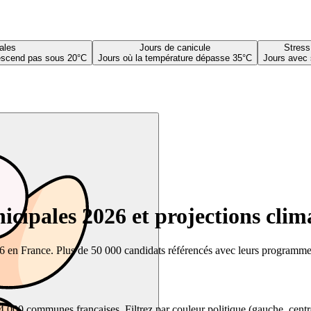
ales
Jours de canicule
Stress
descend pas sous 20°C
Jours où la température dépasse 35°C
Jours avec 
cipales 2026 et projections clim
26 en France. Plus de 50 000 candidats référencés avec leurs programmes,
00 communes françaises. Filtrez par couleur politique (gauche, centre, dr