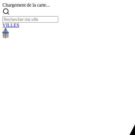
Chargement de la carte...
VILLES