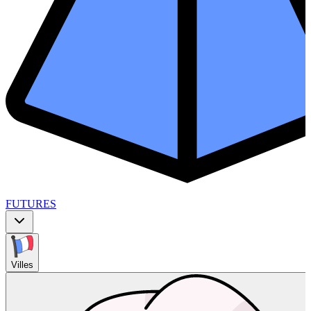
FUTURES
Villes