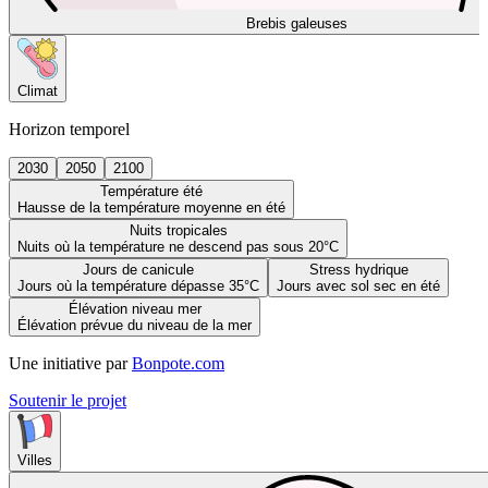
Brebis galeuses
Climat
Horizon temporel
2030
2050
2100
Température été
Hausse de la température moyenne en été
Nuits tropicales
Nuits où la température ne descend pas sous 20°C
Jours de canicule
Stress hydrique
Jours où la température dépasse 35°C
Jours avec sol sec en été
Élévation niveau mer
Élévation prévue du niveau de la mer
Une initiative par
Bonpote.com
Soutenir le projet
Villes