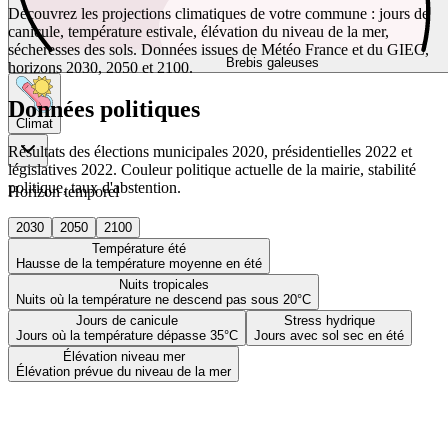
Découvrez les projections climatiques de votre commune : jours de
canicule, température estivale, élévation du niveau de la mer,
sécheresses des sols. Données issues de Météo France et du GIEC,
Brebis galeuses
horizons 2030, 2050 et 2100.
Données politiques
Climat
Résultats des élections municipales 2020, présidentielles 2022 et
législatives 2022. Couleur politique actuelle de la mairie, stabilité
politique, taux d'abstention.
Horizon temporel
2030
2050
2100
Température été
Hausse de la température moyenne en été
Nuits tropicales
Nuits où la température ne descend pas sous 20°C
Jours de canicule
Stress hydrique
Jours où la température dépasse 35°C
Jours avec sol sec en été
Élévation niveau mer
Élévation prévue du niveau de la mer