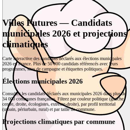
Villes Futures — Candidats
municipales 2026 et projections
climatiques
Carte interactive des candidats déclarés aux élections municipales
2026 en France. Plus de 50 000 candidats référencés avec leurs
programmes, sites de campagne et étiquettes politiques.
Élections municipales 2026
Consultez les candidats déclarés aux municipales 2026 dans plus de
34 000 communes françaises. Filtrez par couleur politique (gauche,
centre, droite, écologistes, extrême-droite), par profil territorial
(urbain, périurbain, rural) et par taille de commune.
Projections climatiques par commune