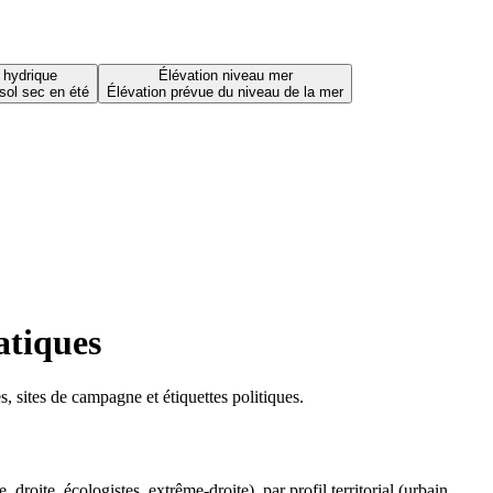
 hydrique
Élévation niveau mer
sol sec en été
Élévation prévue du niveau de la mer
atiques
 sites de campagne et étiquettes politiques.
oite, écologistes, extrême-droite), par profil territorial (urbain,