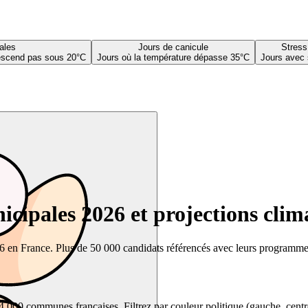
ales
Jours de canicule
Stress
descend pas sous 20°C
Jours où la température dépasse 35°C
Jours avec 
cipales 2026 et projections clim
26 en France. Plus de 50 000 candidats référencés avec leurs programmes,
00 communes françaises. Filtrez par couleur politique (gauche, centre, dr