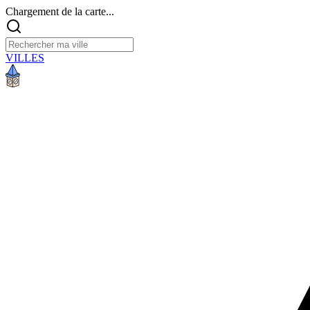
Chargement de la carte...
VILLES