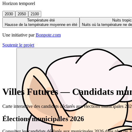
Horizon temporel
2030
2050
2100
Température été
Nuits tropic
Hausse de la température moyenne en été
Nuits où la température ne 
Une initiative par
Bonpote.com
Soutenir le projet
Villes Futures — Candidats muni
Carte interactive des candidats déclarés aux élections municipales 20
Élections municipales 2026
Consultez les candidats déclarés aux municipales 2026 dans plus de 34 0