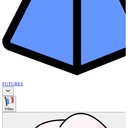
FUTURES
Villes