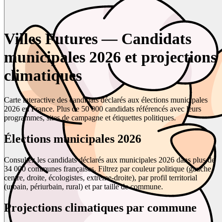
Villes Futures — Candidats
municipales 2026 et projections
climatiques
Carte interactive des candidats déclarés aux élections municipales
2026 en France. Plus de 50 000 candidats référencés avec leurs
programmes, sites de campagne et étiquettes politiques.
Élections municipales 2026
Consultez les candidats déclarés aux municipales 2026 dans plus de
34 000 communes françaises. Filtrez par couleur politique (gauche,
centre, droite, écologistes, extrême-droite), par profil territorial
(urbain, périurbain, rural) et par taille de commune.
Projections climatiques par commune