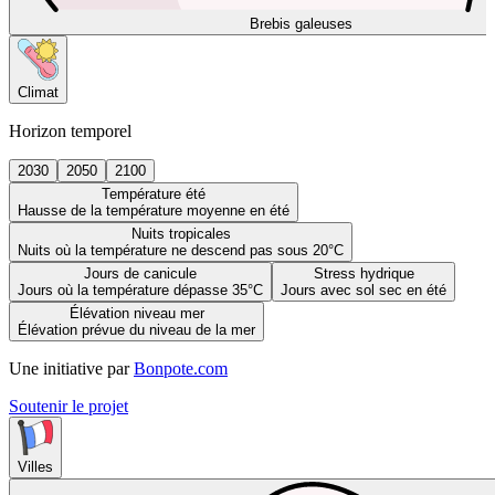
Brebis galeuses
Climat
Horizon temporel
2030
2050
2100
Température été
Hausse de la température moyenne en été
Nuits tropicales
Nuits où la température ne descend pas sous 20°C
Jours de canicule
Stress hydrique
Jours où la température dépasse 35°C
Jours avec sol sec en été
Élévation niveau mer
Élévation prévue du niveau de la mer
Une initiative par
Bonpote.com
Soutenir le projet
Villes