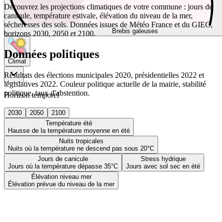
Découvrez les projections climatiques de votre commune : jours de
canicule, température estivale, élévation du niveau de la mer,
sécheresses des sols. Données issues de Météo France et du GIEC,
Brebis galeuses
horizons 2030, 2050 et 2100.
Données politiques
Climat
Résultats des élections municipales 2020, présidentielles 2022 et
législatives 2022. Couleur politique actuelle de la mairie, stabilité
politique, taux d'abstention.
Horizon temporel
2030
2050
2100
Température été
Hausse de la température moyenne en été
Nuits tropicales
Nuits où la température ne descend pas sous 20°C
Jours de canicule
Stress hydrique
Jours où la température dépasse 35°C
Jours avec sol sec en été
Élévation niveau mer
Élévation prévue du niveau de la mer