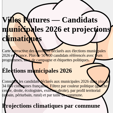
Villes Futures — Candidats
municipales 2026 et projections
climatiques
Carte interactive des candidats déclarés aux élections municipales
2026 en France. Plus de 50 000 candidats référencés avec leurs
programmes, sites de campagne et étiquettes politiques.
Élections municipales 2026
Consultez les candidats déclarés aux municipales 2026 dans plus de
34 000 communes françaises. Filtrez par couleur politique (gauche,
centre, droite, écologistes, extrême-droite), par profil territorial
(urbain, périurbain, rural) et par taille de commune.
Projections climatiques par commune