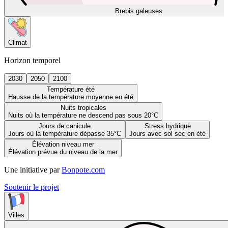
Brebis galeuses
Climat
Horizon temporel
2030
2050
2100
Température été
Hausse de la température moyenne en été
Nuits tropicales
Nuits où la température ne descend pas sous 20°C
Jours de canicule
Stress hydrique
Jours où la température dépasse 35°C
Jours avec sol sec en été
Élévation niveau mer
Élévation prévue du niveau de la mer
Une initiative par
Bonpote.com
Soutenir le projet
Villes