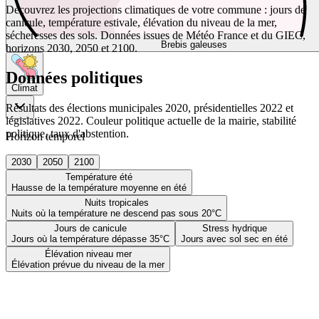
Découvrez les projections climatiques de votre commune : jours de
canicule, température estivale, élévation du niveau de la mer,
sécheresses des sols. Données issues de Météo France et du GIEC,
Brebis galeuses
horizons 2030, 2050 et 2100.
Données politiques
Climat
Résultats des élections municipales 2020, présidentielles 2022 et
législatives 2022. Couleur politique actuelle de la mairie, stabilité
politique, taux d'abstention.
Horizon temporel
2030
2050
2100
Température été
Hausse de la température moyenne en été
Nuits tropicales
Nuits où la température ne descend pas sous 20°C
Jours de canicule
Stress hydrique
Jours où la température dépasse 35°C
Jours avec sol sec en été
Élévation niveau mer
Élévation prévue du niveau de la mer