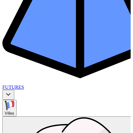
FUTURES
Villes