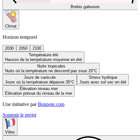
Brebis galeuses
Climat
Horizon temporel
2030
2050
2100
Température été
Hausse de la température moyenne en été
Nuits tropicales
Nuits où la température ne descend pas sous 20°C
Jours de canicule
Stress hydrique
Jours où la température dépasse 35°C
Jours avec sol sec en été
Élévation niveau mer
Élévation prévue du niveau de la mer
Une initiative par
Bonpote.com
Soutenir le projet
Villes