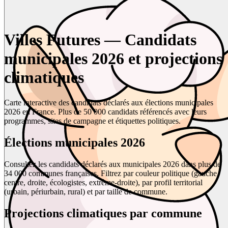
Villes Futures — Candidats
municipales 2026 et projections
climatiques
Carte interactive des candidats déclarés aux élections municipales
2026 en France. Plus de 50 000 candidats référencés avec leurs
programmes, sites de campagne et étiquettes politiques.
Élections municipales 2026
Consultez les candidats déclarés aux municipales 2026 dans plus de
34 000 communes françaises. Filtrez par couleur politique (gauche,
centre, droite, écologistes, extrême-droite), par profil territorial
(urbain, périurbain, rural) et par taille de commune.
Projections climatiques par commune