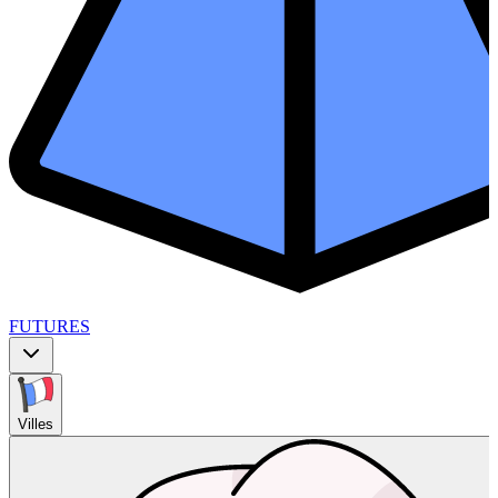
FUTURES
Villes