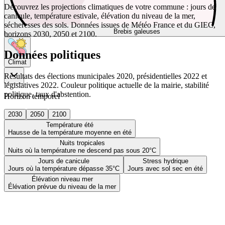
Découvrez les projections climatiques de votre commune : jours de
canicule, température estivale, élévation du niveau de la mer,
sécheresses des sols. Données issues de Météo France et du GIEC,
Brebis galeuses
horizons 2030, 2050 et 2100.
Données politiques
Climat
Résultats des élections municipales 2020, présidentielles 2022 et
législatives 2022. Couleur politique actuelle de la mairie, stabilité
politique, taux d'abstention.
Horizon temporel
2030
2050
2100
Température été
Hausse de la température moyenne en été
Nuits tropicales
Nuits où la température ne descend pas sous 20°C
Jours de canicule
Stress hydrique
Jours où la température dépasse 35°C
Jours avec sol sec en été
Élévation niveau mer
Élévation prévue du niveau de la mer