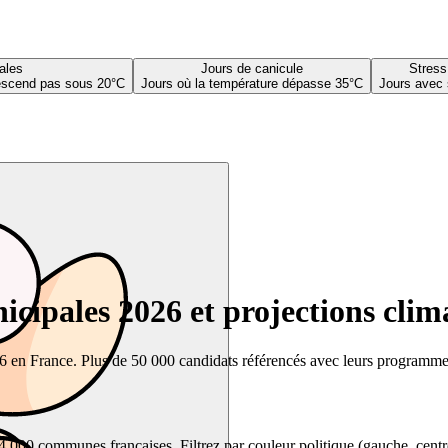
ales
Jours de canicule
Stress
descend pas sous 20°C
Jours où la température dépasse 35°C
Jours avec 
cipales 2026 et projections clim
26 en France. Plus de 50 000 candidats référencés avec leurs programmes,
00 communes françaises. Filtrez par couleur politique (gauche, centre, dr