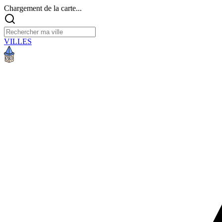
Chargement de la carte...
VILLES