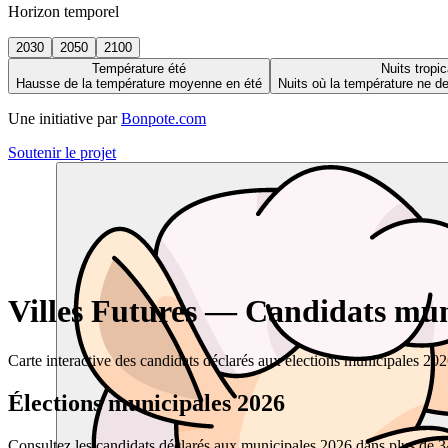
Horizon temporel
2030
2050
2100
Température été
Nuits tropic
Hausse de la température moyenne en été
Nuits où la température ne 
Une initiative par
Bonpote.com
Soutenir le projet
Villes Futures — Candidats muni
Carte interactive des candidats déclarés aux élections municipales 20
Élections municipales 2026
Consultez les candidats déclarés aux municipales 2026 dans plus de 34 0