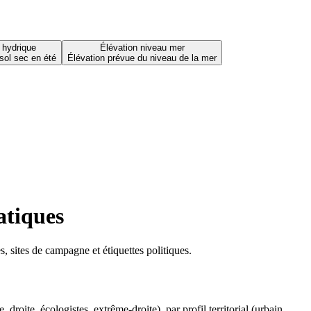
 hydrique
Élévation niveau mer
sol sec en été
Élévation prévue du niveau de la mer
atiques
 sites de campagne et étiquettes politiques.
oite, écologistes, extrême-droite), par profil territorial (urbain,