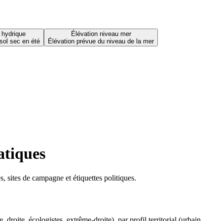
 hydrique
Élévation niveau mer
sol sec en été
Élévation prévue du niveau de la mer
atiques
 sites de campagne et étiquettes politiques.
oite, écologistes, extrême-droite), par profil territorial (urbain,