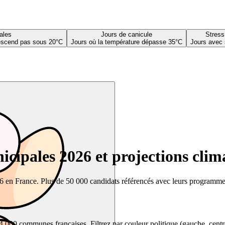
ales
Jours de canicule
Stress
descend pas sous 20°C
Jours où la température dépasse 35°C
Jours avec 
cipales 2026 et projections clim
26 en France. Plus de 50 000 candidats référencés avec leurs programmes,
00 communes françaises. Filtrez par couleur politique (gauche, centre, dr