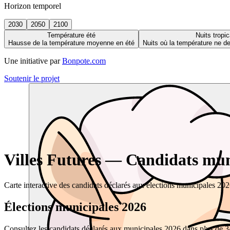
Horizon temporel
2030
2050
2100
Température été
Nuits tropic
Hausse de la température moyenne en été
Nuits où la température ne 
Une initiative par
Bonpote.com
Soutenir le projet
Villes Futures — Candidats muni
Carte interactive des candidats déclarés aux élections municipales 20
Élections municipales 2026
Consultez les candidats déclarés aux municipales 2026 dans plus de 34 0