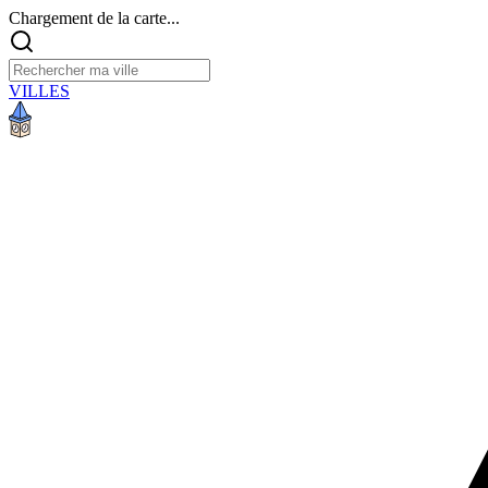
Chargement de la carte...
VILLES