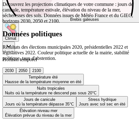
Découvrez les projections climatiques de votre commune : jours de
canicule, température estivale, élévation du niveau de la mer,
sécheresses des sols. Données issues de Météo France et du GIEC,
Brebis galeuses
horizons 2030, 2050 et 2100.
Données politiques
Climat
Résultats des élections municipales 2020, présidentielles 2022 et
législatives 2022. Couleur politique actuelle de la mairie, stabilité
politique, taux d'abstention.
Horizon temporel
2030
2050
2100
Température été
Hausse de la température moyenne en été
Nuits tropicales
Nuits où la température ne descend pas sous 20°C
Jours de canicule
Stress hydrique
Jours où la température dépasse 35°C
Jours avec sol sec en été
Élévation niveau mer
Élévation prévue du niveau de la mer