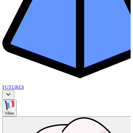
FUTURES
Villes