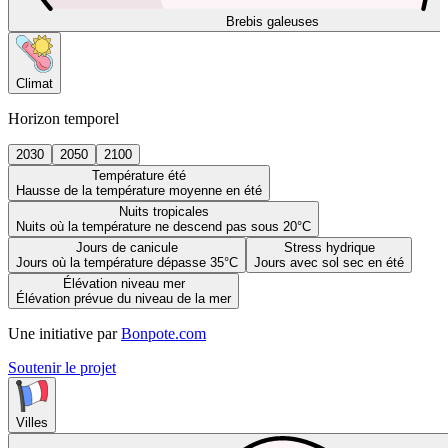
Brebis galeuses
Climat
Horizon temporel
2030
2050
2100
Température été
Hausse de la température moyenne en été
Nuits tropicales
Nuits où la température ne descend pas sous 20°C
Jours de canicule
Stress hydrique
Jours où la température dépasse 35°C
Jours avec sol sec en été
Élévation niveau mer
Élévation prévue du niveau de la mer
Une initiative par
Bonpote.com
Soutenir le projet
Villes