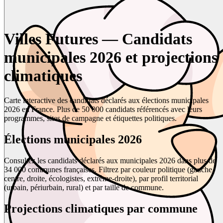
Villes Futures — Candidats
municipales 2026 et projections
climatiques
Carte interactive des candidats déclarés aux élections municipales
2026 en France. Plus de 50 000 candidats référencés avec leurs
programmes, sites de campagne et étiquettes politiques.
Élections municipales 2026
Consultez les candidats déclarés aux municipales 2026 dans plus de
34 000 communes françaises. Filtrez par couleur politique (gauche,
centre, droite, écologistes, extrême-droite), par profil territorial
(urbain, périurbain, rural) et par taille de commune.
Projections climatiques par commune