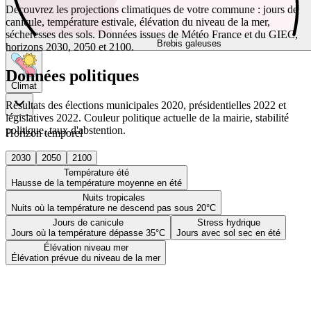
Découvrez les projections climatiques de votre commune : jours de
canicule, température estivale, élévation du niveau de la mer,
sécheresses des sols. Données issues de Météo France et du GIEC,
Brebis galeuses
horizons 2030, 2050 et 2100.
Données politiques
Climat
Résultats des élections municipales 2020, présidentielles 2022 et
législatives 2022. Couleur politique actuelle de la mairie, stabilité
politique, taux d'abstention.
Horizon temporel
2030
2050
2100
Température été
Hausse de la température moyenne en été
Nuits tropicales
Nuits où la température ne descend pas sous 20°C
Jours de canicule
Stress hydrique
Jours où la température dépasse 35°C
Jours avec sol sec en été
Élévation niveau mer
Élévation prévue du niveau de la mer