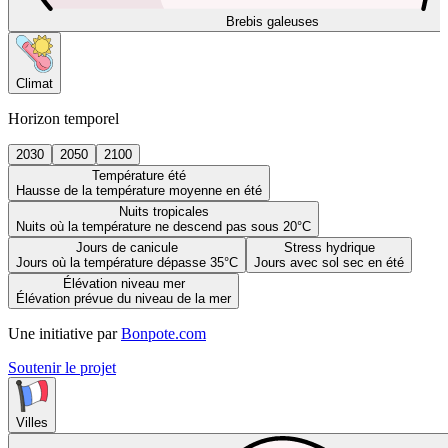
Brebis galeuses
Climat
Horizon temporel
2030
2050
2100
Température été
Hausse de la température moyenne en été
Nuits tropicales
Nuits où la température ne descend pas sous 20°C
Jours de canicule
Stress hydrique
Jours où la température dépasse 35°C
Jours avec sol sec en été
Élévation niveau mer
Élévation prévue du niveau de la mer
Une initiative par
Bonpote.com
Soutenir le projet
Villes