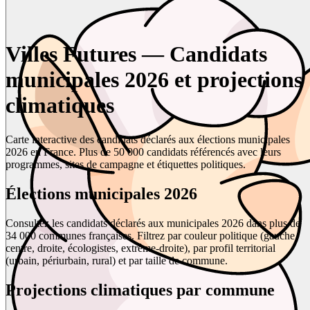
Villes Futures — Candidats
municipales 2026 et projections
climatiques
Carte interactive des candidats déclarés aux élections municipales
2026 en France. Plus de 50 000 candidats référencés avec leurs
programmes, sites de campagne et étiquettes politiques.
Élections municipales 2026
Consultez les candidats déclarés aux municipales 2026 dans plus de
34 000 communes françaises. Filtrez par couleur politique (gauche,
centre, droite, écologistes, extrême-droite), par profil territorial
(urbain, périurbain, rural) et par taille de commune.
Projections climatiques par commune