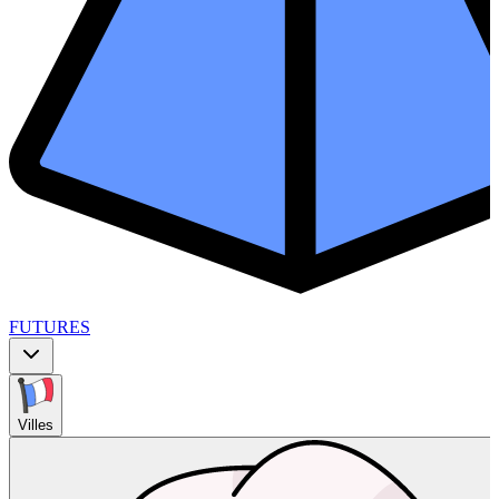
FUTURES
Villes