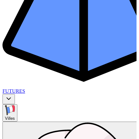
FUTURES
Villes