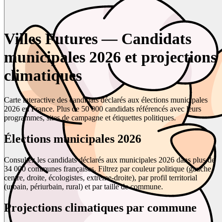
Villes Futures — Candidats
municipales 2026 et projections
climatiques
Carte interactive des candidats déclarés aux élections municipales
2026 en France. Plus de 50 000 candidats référencés avec leurs
programmes, sites de campagne et étiquettes politiques.
Élections municipales 2026
Consultez les candidats déclarés aux municipales 2026 dans plus de
34 000 communes françaises. Filtrez par couleur politique (gauche,
centre, droite, écologistes, extrême-droite), par profil territorial
(urbain, périurbain, rural) et par taille de commune.
Projections climatiques par commune