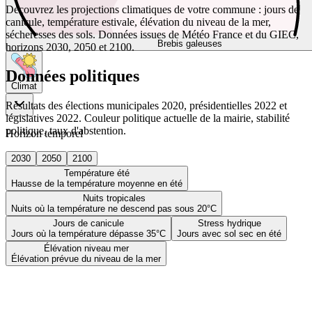
Découvrez les projections climatiques de votre commune : jours de
canicule, température estivale, élévation du niveau de la mer,
sécheresses des sols. Données issues de Météo France et du GIEC,
Brebis galeuses
horizons 2030, 2050 et 2100.
Données politiques
Climat
Résultats des élections municipales 2020, présidentielles 2022 et
législatives 2022. Couleur politique actuelle de la mairie, stabilité
politique, taux d'abstention.
Horizon temporel
2030
2050
2100
Température été
Hausse de la température moyenne en été
Nuits tropicales
Nuits où la température ne descend pas sous 20°C
Jours de canicule
Stress hydrique
Jours où la température dépasse 35°C
Jours avec sol sec en été
Élévation niveau mer
Élévation prévue du niveau de la mer