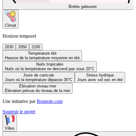
Brebis galeuses
Climat
Horizon temporel
2030
2050
2100
Température été
Hausse de la température moyenne en été
Nuits tropicales
Nuits où la température ne descend pas sous 20°C
Jours de canicule
Stress hydrique
Jours où la température dépasse 35°C
Jours avec sol sec en été
Élévation niveau mer
Élévation prévue du niveau de la mer
Une initiative par
Bonpote.com
Soutenir le projet
Villes