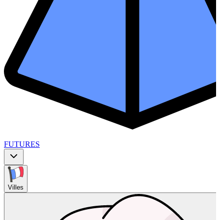
FUTURES
Villes