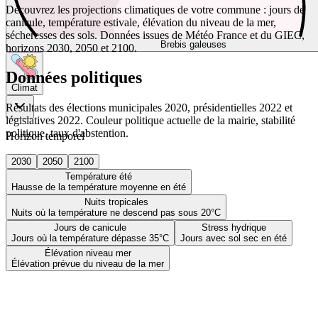
Découvrez les projections climatiques de votre commune : jours de
canicule, température estivale, élévation du niveau de la mer,
sécheresses des sols. Données issues de Météo France et du GIEC,
Brebis galeuses
horizons 2030, 2050 et 2100.
Données politiques
Climat
Résultats des élections municipales 2020, présidentielles 2022 et
législatives 2022. Couleur politique actuelle de la mairie, stabilité
politique, taux d'abstention.
Horizon temporel
2030
2050
2100
Température été
Hausse de la température moyenne en été
Nuits tropicales
Nuits où la température ne descend pas sous 20°C
Jours de canicule
Stress hydrique
Jours où la température dépasse 35°C
Jours avec sol sec en été
Élévation niveau mer
Élévation prévue du niveau de la mer