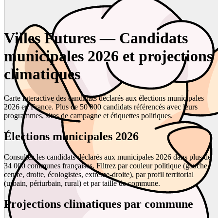
Villes Futures — Candidats
municipales 2026 et projections
climatiques
Carte interactive des candidats déclarés aux élections municipales
2026 en France. Plus de 50 000 candidats référencés avec leurs
programmes, sites de campagne et étiquettes politiques.
Élections municipales 2026
Consultez les candidats déclarés aux municipales 2026 dans plus de
34 000 communes françaises. Filtrez par couleur politique (gauche,
centre, droite, écologistes, extrême-droite), par profil territorial
(urbain, périurbain, rural) et par taille de commune.
Projections climatiques par commune