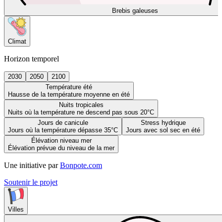
Brebis galeuses
Climat
Horizon temporel
2030
2050
2100
Température été
Hausse de la température moyenne en été
Nuits tropicales
Nuits où la température ne descend pas sous 20°C
Jours de canicule
Stress hydrique
Jours où la température dépasse 35°C
Jours avec sol sec en été
Élévation niveau mer
Élévation prévue du niveau de la mer
Une initiative par
Bonpote.com
Soutenir le projet
Villes