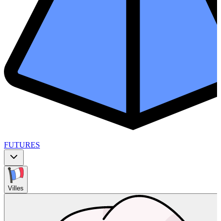
FUTURES
Villes