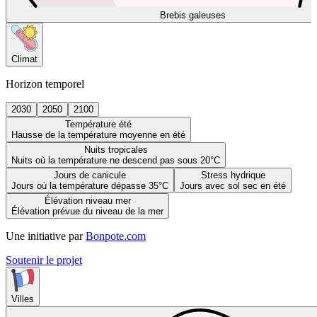
Brebis galeuses
Climat
Horizon temporel
2030
2050
2100
Température été
Hausse de la température moyenne en été
Nuits tropicales
Nuits où la température ne descend pas sous 20°C
Jours de canicule
Stress hydrique
Jours où la température dépasse 35°C
Jours avec sol sec en été
Élévation niveau mer
Élévation prévue du niveau de la mer
Une initiative par
Bonpote.com
Soutenir le projet
Villes