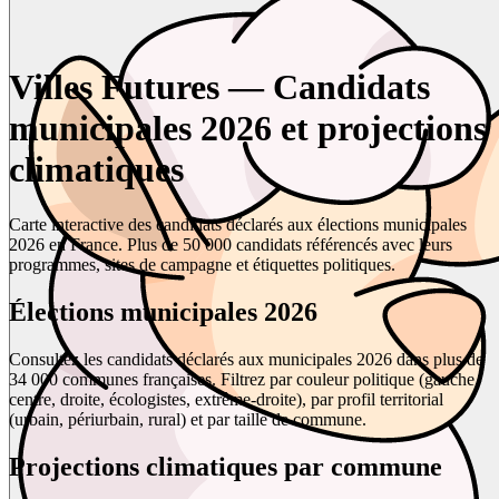
Villes Futures — Candidats
municipales 2026 et projections
climatiques
Carte interactive des candidats déclarés aux élections municipales
2026 en France. Plus de 50 000 candidats référencés avec leurs
programmes, sites de campagne et étiquettes politiques.
Élections municipales 2026
Consultez les candidats déclarés aux municipales 2026 dans plus de
34 000 communes françaises. Filtrez par couleur politique (gauche,
centre, droite, écologistes, extrême-droite), par profil territorial
(urbain, périurbain, rural) et par taille de commune.
Projections climatiques par commune