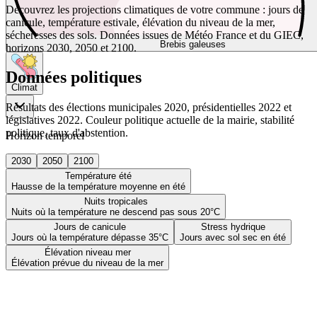
Découvrez les projections climatiques de votre commune : jours de
canicule, température estivale, élévation du niveau de la mer,
sécheresses des sols. Données issues de Météo France et du GIEC,
Brebis galeuses
horizons 2030, 2050 et 2100.
Données politiques
Climat
Résultats des élections municipales 2020, présidentielles 2022 et
législatives 2022. Couleur politique actuelle de la mairie, stabilité
politique, taux d'abstention.
Horizon temporel
2030
2050
2100
Température été
Hausse de la température moyenne en été
Nuits tropicales
Nuits où la température ne descend pas sous 20°C
Jours de canicule
Stress hydrique
Jours où la température dépasse 35°C
Jours avec sol sec en été
Élévation niveau mer
Élévation prévue du niveau de la mer