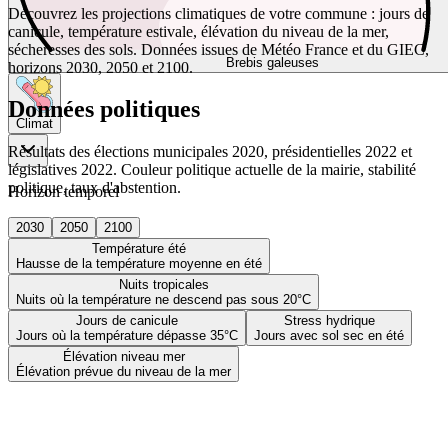
Découvrez les projections climatiques de votre commune : jours de
canicule, température estivale, élévation du niveau de la mer,
sécheresses des sols. Données issues de Météo France et du GIEC,
Brebis galeuses
horizons 2030, 2050 et 2100.
Données politiques
Climat
Résultats des élections municipales 2020, présidentielles 2022 et
législatives 2022. Couleur politique actuelle de la mairie, stabilité
politique, taux d'abstention.
Horizon temporel
2030
2050
2100
Température été
Hausse de la température moyenne en été
Nuits tropicales
Nuits où la température ne descend pas sous 20°C
Jours de canicule
Stress hydrique
Jours où la température dépasse 35°C
Jours avec sol sec en été
Élévation niveau mer
Élévation prévue du niveau de la mer