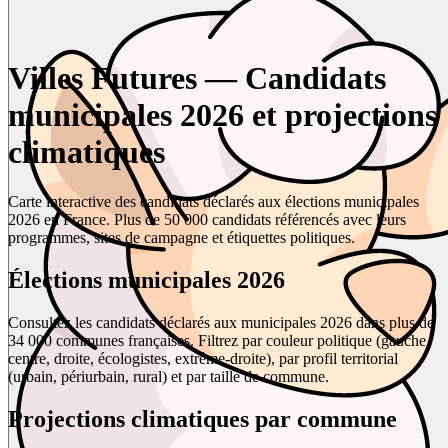
Villes Futures — Candidats
municipales 2026 et projections
climatiques
Carte interactive des candidats déclarés aux élections municipales
2026 en France. Plus de 50 000 candidats référencés avec leurs
programmes, sites de campagne et étiquettes politiques.
Élections municipales 2026
Consultez les candidats déclarés aux municipales 2026 dans plus de
34 000 communes françaises. Filtrez par couleur politique (gauche,
centre, droite, écologistes, extrême-droite), par profil territorial
(urbain, périurbain, rural) et par taille de commune.
Projections climatiques par commune