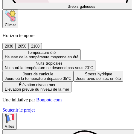
Brebis galeuses
Climat
Horizon temporel
2030
2050
2100
Température été
Hausse de la température moyenne en été
Nuits tropicales
Nuits où la température ne descend pas sous 20°C
Jours de canicule
Stress hydrique
Jours où la température dépasse 35°C
Jours avec sol sec en été
Élévation niveau mer
Élévation prévue du niveau de la mer
Une initiative par
Bonpote.com
Soutenir le projet
Villes