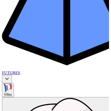
FUTURES
Villes