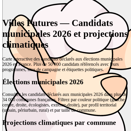
Villes Futures — Candidats
municipales 2026 et projections
climatiques
Carte interactive des candidats déclarés aux élections municipales
2026 en France. Plus de 50 000 candidats référencés avec leurs
programmes, sites de campagne et étiquettes politiques.
Élections municipales 2026
Consultez les candidats déclarés aux municipales 2026 dans plus de
34 000 communes françaises. Filtrez par couleur politique (gauche,
centre, droite, écologistes, extrême-droite), par profil territorial
(urbain, périurbain, rural) et par taille de commune.
Projections climatiques par commune