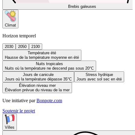
Brebis galeuses
Climat
Horizon temporel
2030
2050
2100
Température été
Hausse de la température moyenne en été
Nuits tropicales
Nuits où la température ne descend pas sous 20°C
Jours de canicule
Stress hydrique
Jours où la température dépasse 35°C
Jours avec sol sec en été
Élévation niveau mer
Élévation prévue du niveau de la mer
Une initiative par
Bonpote.com
Soutenir le projet
Villes