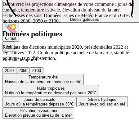
Découvrez les projections climatiques de votre commune : jours de
canicule, température estivale, élévation du niveau de la mer,
sécheresses des sols. Données issues de Météo France et du GIEC,
Brebis galeuses
horizons 2030, 2050 et 2100.
Données politiques
Climat
Résultats des élections municipales 2020, présidentielles 2022 et
législatives 2022. Couleur politique actuelle de la mairie, stabilité
politique, taux d'abstention.
Horizon temporel
2030
2050
2100
Température été
Hausse de la température moyenne en été
Nuits tropicales
Nuits où la température ne descend pas sous 20°C
Jours de canicule
Stress hydrique
Jours où la température dépasse 35°C
Jours avec sol sec en été
Élévation niveau mer
Élévation prévue du niveau de la mer