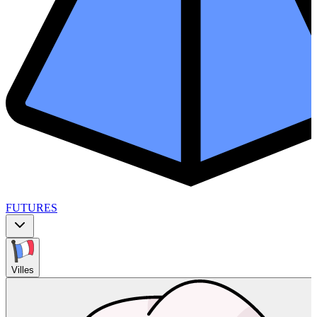
FUTURES
Villes