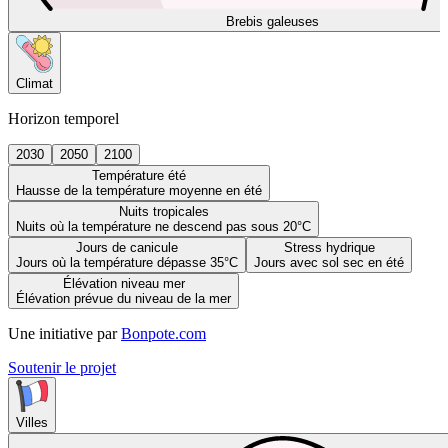
Brebis galeuses
Climat
Horizon temporel
2030
2050
2100
Température été
Hausse de la température moyenne en été
Nuits tropicales
Nuits où la température ne descend pas sous 20°C
Jours de canicule
Stress hydrique
Jours où la température dépasse 35°C
Jours avec sol sec en été
Élévation niveau mer
Élévation prévue du niveau de la mer
Une initiative par
Bonpote.com
Soutenir le projet
Villes