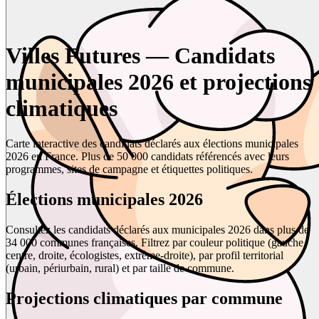
Villes Futures — Candidats
municipales 2026 et projections
climatiques
Carte interactive des candidats déclarés aux élections municipales
2026 en France. Plus de 50 000 candidats référencés avec leurs
programmes, sites de campagne et étiquettes politiques.
Élections municipales 2026
Consultez les candidats déclarés aux municipales 2026 dans plus de
34 000 communes françaises. Filtrez par couleur politique (gauche,
centre, droite, écologistes, extrême-droite), par profil territorial
(urbain, périurbain, rural) et par taille de commune.
Projections climatiques par commune