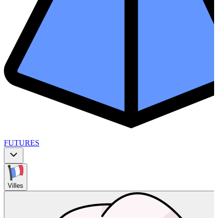
FUTURES
Villes