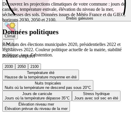
Découvrez les projections climatiques de votre commune : jours de
canicule, température estivale, élévation du niveau de la mer,
sécheresses des sols. Données issues de Météo France et du GIEC,
Brebis galeuses
horizons 2030, 2050 et 2100.
Données politiques
Climat
Résultats des élections municipales 2020, présidentielles 2022 et
législatives 2022. Couleur politique actuelle de la mairie, stabilité
politique, taux d'abstention.
Horizon temporel
2030
2050
2100
Température été
Hausse de la température moyenne en été
Nuits tropicales
Nuits où la température ne descend pas sous 20°C
Jours de canicule
Stress hydrique
Jours où la température dépasse 35°C
Jours avec sol sec en été
Élévation niveau mer
Élévation prévue du niveau de la mer