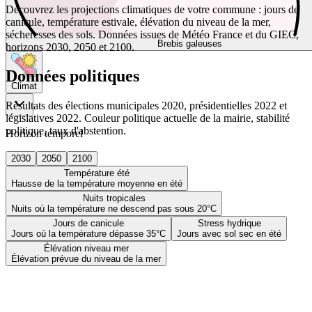
Découvrez les projections climatiques de votre commune : jours de
canicule, température estivale, élévation du niveau de la mer,
sécheresses des sols. Données issues de Météo France et du GIEC,
Brebis galeuses
horizons 2030, 2050 et 2100.
Données politiques
Climat
Résultats des élections municipales 2020, présidentielles 2022 et
législatives 2022. Couleur politique actuelle de la mairie, stabilité
politique, taux d'abstention.
Horizon temporel
2030
2050
2100
Température été
Hausse de la température moyenne en été
Nuits tropicales
Nuits où la température ne descend pas sous 20°C
Jours de canicule
Stress hydrique
Jours où la température dépasse 35°C
Jours avec sol sec en été
Élévation niveau mer
Élévation prévue du niveau de la mer