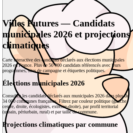
Villes Futures — Candidats
municipales 2026 et projections
climatiques
Carte interactive des candidats déclarés aux élections municipales
2026 en France. Plus de 50 000 candidats référencés avec leurs
programmes, sites de campagne et étiquettes politiques.
Élections municipales 2026
Consultez les candidats déclarés aux municipales 2026 dans plus de
34 000 communes françaises. Filtrez par couleur politique (gauche,
centre, droite, écologistes, extrême-droite), par profil territorial
(urbain, périurbain, rural) et par taille de commune.
Projections climatiques par commune