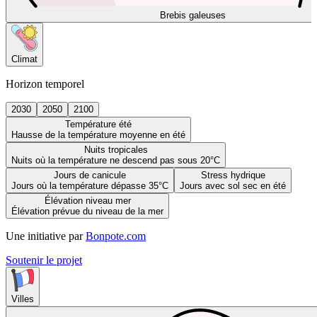
Brebis galeuses
Climat
Horizon temporel
2030
2050
2100
Température été
Hausse de la température moyenne en été
Nuits tropicales
Nuits où la température ne descend pas sous 20°C
Jours de canicule
Stress hydrique
Jours où la température dépasse 35°C
Jours avec sol sec en été
Élévation niveau mer
Élévation prévue du niveau de la mer
Une initiative par
Bonpote.com
Soutenir le projet
Villes