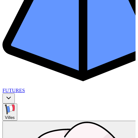
FUTURES
Villes