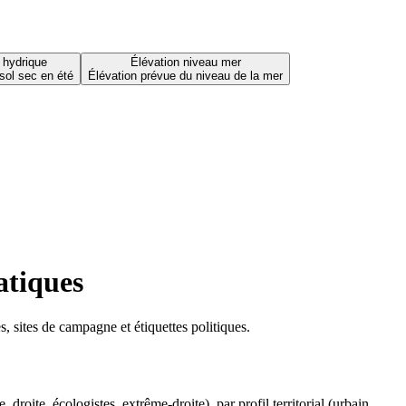
 hydrique
Élévation niveau mer
sol sec en été
Élévation prévue du niveau de la mer
atiques
 sites de campagne et étiquettes politiques.
oite, écologistes, extrême-droite), par profil territorial (urbain,