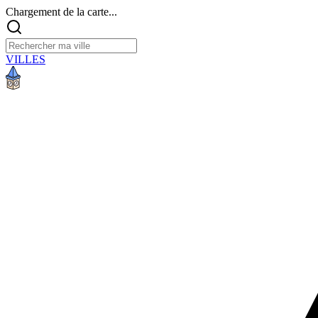
Chargement de la carte...
VILLES