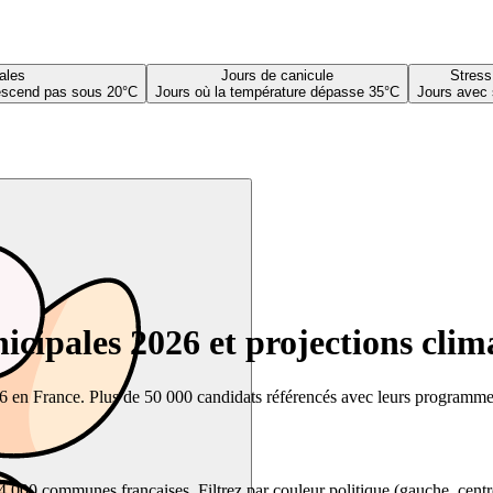
ales
Jours de canicule
Stress
descend pas sous 20°C
Jours où la température dépasse 35°C
Jours avec 
cipales 2026 et projections clim
26 en France. Plus de 50 000 candidats référencés avec leurs programmes,
00 communes françaises. Filtrez par couleur politique (gauche, centre, dr