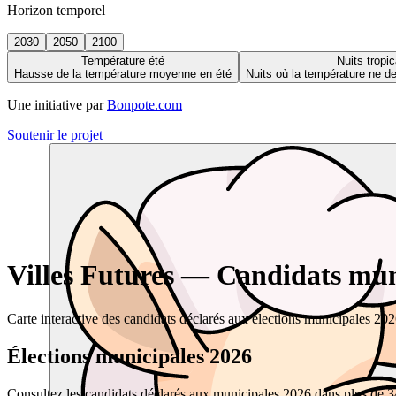
Horizon temporel
2030
2050
2100
Température été
Nuits tropic
Hausse de la température moyenne en été
Nuits où la température ne 
Une initiative par
Bonpote.com
Soutenir le projet
Villes Futures — Candidats muni
Carte interactive des candidats déclarés aux élections municipales 20
Élections municipales 2026
Consultez les candidats déclarés aux municipales 2026 dans plus de 34 0