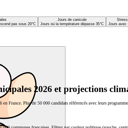
ales
Jours de canicule
Stress
descend pas sous 20°C
Jours où la température dépasse 35°C
Jours avec 
cipales 2026 et projections clim
26 en France. Plus de 50 000 candidats référencés avec leurs programmes,
00 communes françaises. Filtrez par couleur politique (gauche, centre, dr