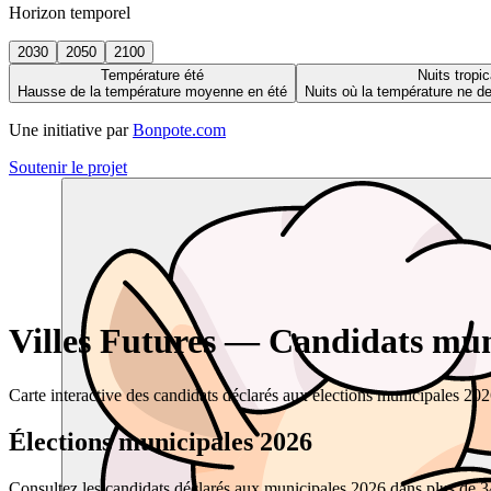
Horizon temporel
2030
2050
2100
Température été
Nuits tropic
Hausse de la température moyenne en été
Nuits où la température ne 
Une initiative par
Bonpote.com
Soutenir le projet
Villes Futures — Candidats muni
Carte interactive des candidats déclarés aux élections municipales 20
Élections municipales 2026
Consultez les candidats déclarés aux municipales 2026 dans plus de 34 0