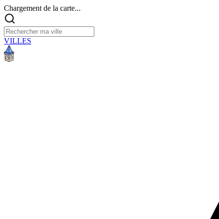
Chargement de la carte...
VILLES