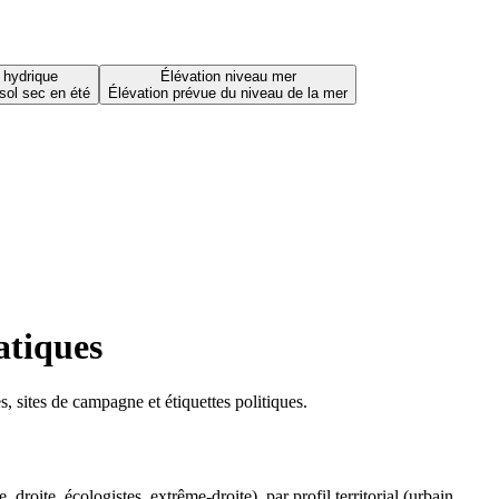
 hydrique
Élévation niveau mer
sol sec en été
Élévation prévue du niveau de la mer
atiques
 sites de campagne et étiquettes politiques.
oite, écologistes, extrême-droite), par profil territorial (urbain,