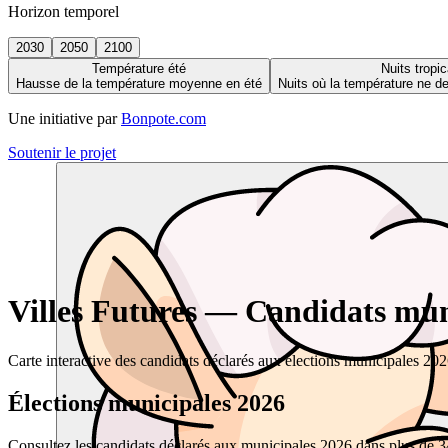
Horizon temporel
2030
2050
2100
Température été
Nuits tropic
Hausse de la température moyenne en été
Nuits où la température ne 
Une initiative par
Bonpote.com
Soutenir le projet
Villes Futures — Candidats muni
Carte interactive des candidats déclarés aux élections municipales 20
Élections municipales 2026
Consultez les candidats déclarés aux municipales 2026 dans plus de 34 0