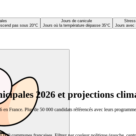
ales
Jours de canicule
Stress
descend pas sous 20°C
Jours où la température dépasse 35°C
Jours avec 
cipales 2026 et projections clim
26 en France. Plus de 50 000 candidats référencés avec leurs programmes,
00 communes françaises. Filtrez par couleur politique (gauche, centre, dr