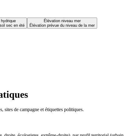
 hydrique
Élévation niveau mer
sol sec en été
Élévation prévue du niveau de la mer
atiques
 sites de campagne et étiquettes politiques.
oite, écologistes, extrême-droite), par profil territorial (urbain,