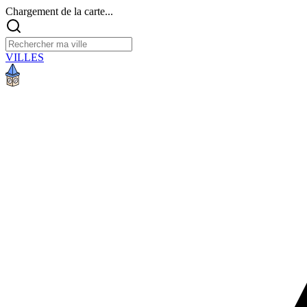
Chargement de la carte...
VILLES