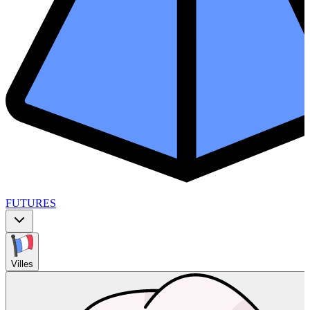
FUTURES
Villes