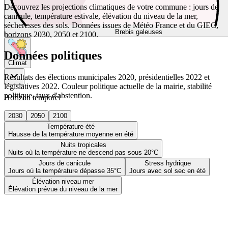
Découvrez les projections climatiques de votre commune : jours de
canicule, température estivale, élévation du niveau de la mer,
sécheresses des sols. Données issues de Météo France et du GIEC,
Brebis galeuses
horizons 2030, 2050 et 2100.
Données politiques
Climat
Résultats des élections municipales 2020, présidentielles 2022 et
législatives 2022. Couleur politique actuelle de la mairie, stabilité
politique, taux d'abstention.
Horizon temporel
2030
2050
2100
Température été
Hausse de la température moyenne en été
Nuits tropicales
Nuits où la température ne descend pas sous 20°C
Jours de canicule
Stress hydrique
Jours où la température dépasse 35°C
Jours avec sol sec en été
Élévation niveau mer
Élévation prévue du niveau de la mer