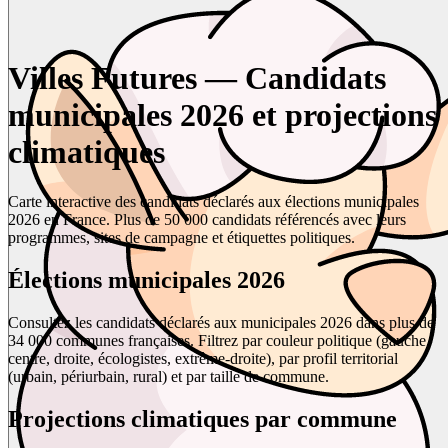
Villes Futures — Candidats
municipales 2026 et projections
climatiques
Carte interactive des candidats déclarés aux élections municipales
2026 en France. Plus de 50 000 candidats référencés avec leurs
programmes, sites de campagne et étiquettes politiques.
Élections municipales 2026
Consultez les candidats déclarés aux municipales 2026 dans plus de
34 000 communes françaises. Filtrez par couleur politique (gauche,
centre, droite, écologistes, extrême-droite), par profil territorial
(urbain, périurbain, rural) et par taille de commune.
Projections climatiques par commune