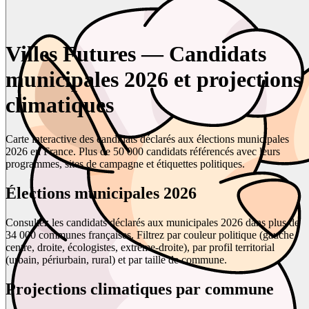
Villes Futures — Candidats
municipales 2026 et projections
climatiques
Carte interactive des candidats déclarés aux élections municipales
2026 en France. Plus de 50 000 candidats référencés avec leurs
programmes, sites de campagne et étiquettes politiques.
Élections municipales 2026
Consultez les candidats déclarés aux municipales 2026 dans plus de
34 000 communes françaises. Filtrez par couleur politique (gauche,
centre, droite, écologistes, extrême-droite), par profil territorial
(urbain, périurbain, rural) et par taille de commune.
Projections climatiques par commune