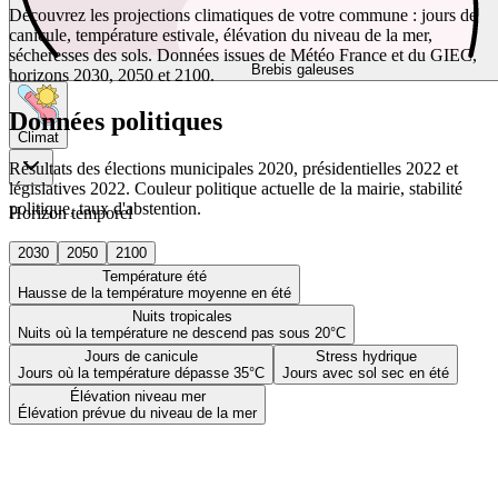
Découvrez les projections climatiques de votre commune : jours de
canicule, température estivale, élévation du niveau de la mer,
sécheresses des sols. Données issues de Météo France et du GIEC,
Brebis galeuses
horizons 2030, 2050 et 2100.
Données politiques
Climat
Résultats des élections municipales 2020, présidentielles 2022 et
législatives 2022. Couleur politique actuelle de la mairie, stabilité
politique, taux d'abstention.
Horizon temporel
2030
2050
2100
Température été
Hausse de la température moyenne en été
Nuits tropicales
Nuits où la température ne descend pas sous 20°C
Jours de canicule
Stress hydrique
Jours où la température dépasse 35°C
Jours avec sol sec en été
Élévation niveau mer
Élévation prévue du niveau de la mer