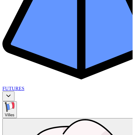
FUTURES
Villes