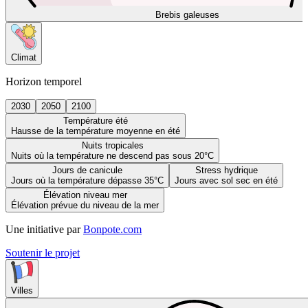
Brebis galeuses
Climat
Horizon temporel
2030
2050
2100
Température été
Hausse de la température moyenne en été
Nuits tropicales
Nuits où la température ne descend pas sous 20°C
Jours de canicule
Stress hydrique
Jours où la température dépasse 35°C
Jours avec sol sec en été
Élévation niveau mer
Élévation prévue du niveau de la mer
Une initiative par
Bonpote.com
Soutenir le projet
Villes